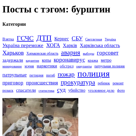
Посты с тэгом: бурштин
Категории
ДТП
ГСЧС
СБУ
Кернес
Взятка
Светличная
Україна
Україна переможе
ХОГА
Харків
Харківська область
авария
Харьков
горсовет
Харьковская область
выборы
коронавирус
задержали
копы
кража
метро
карантин
наркотики
обстрел
мэрия
патрульная полиция
оккупанты
минирование
полиция
пожар
патрульные
петиция
погиб
прокуратура
приговор
происшествия
ремонт
ребенок
суд
спасатели
убийство
розыск
уголовное дело
статистика
фото