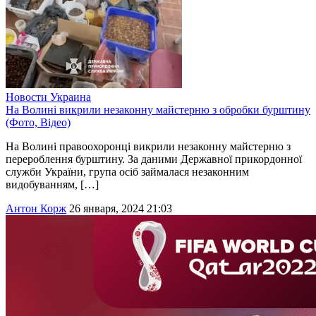
Новости
Украина
На Волині викрили незаконну майстерню з обробки бурштину
(Фото, Відео)
На Волині правоохоронці викрили незаконну майстерню з
перероблення бурштину. За даними Державної прикордонної
служби України, група осіб займалася незаконним
видобуванням, […]
Антон Корж
26 января, 2024 21:03