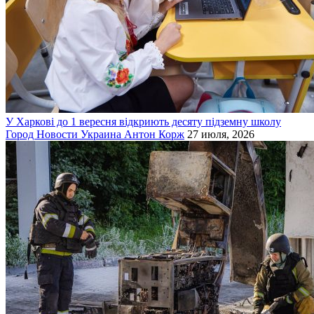
У Харкові до 1 вересня відкриють десяту підземну школу
Город
Новости
Украина
Антон Корж
27 июля, 2026