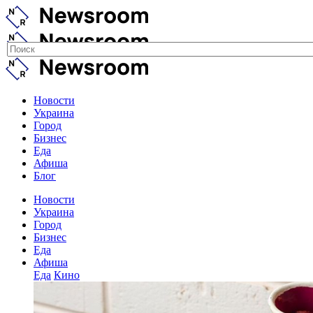
Новости
Украина
Город
Бизнес
Еда
Афиша
Блог
Новости
Украина
Город
Бизнес
Еда
Афиша
Еда
Кино