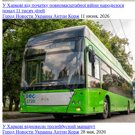
У Харкові від початку повномасштабної війни народилося
понад 11 тисяч дітей
Город
Новости
Украина
Антон Корж
11 июня, 2026
У Харкові відновили тролейбусний маршрут
Город
Новости
Украина
Антон Корж
28 мая, 2026