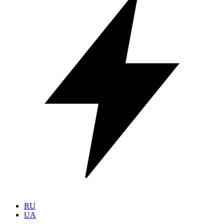
RU
UA