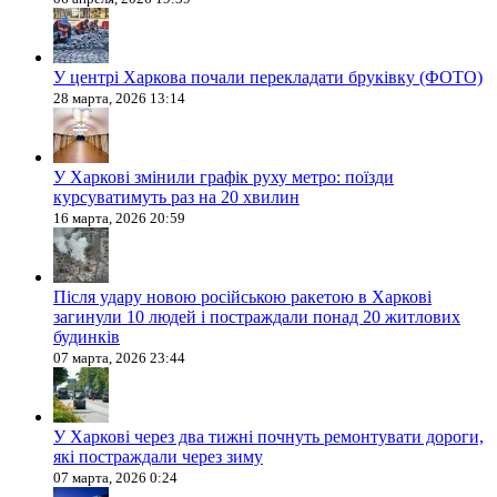
У центрі Харкова почали перекладати бруківку (ФОТО)
28 марта, 2026 13:14
У Харкові змінили графік руху метро: поїзди
курсуватимуть раз на 20 хвилин
16 марта, 2026 20:59
Після удару новою російською ракетою в Харкові
загинули 10 людей і постраждали понад 20 житлових
будинків
07 марта, 2026 23:44
У Харкові через два тижні почнуть ремонтувати дороги,
які постраждали через зиму
07 марта, 2026 0:24