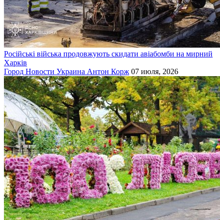
Російські війська продовжують скидати авіабомби на мирний
Харків
Город
Новости
Украина
Антон Корж
07 июля, 2026