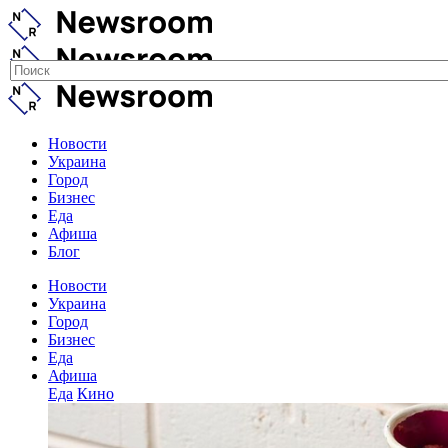
Новости
Украина
Город
Бизнес
Еда
Афиша
Блог
Новости
Украина
Город
Бизнес
Еда
Афиша
Еда
Кино