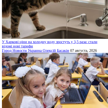
У Харкові ціни на холодну воду зростуть у 3,5 раза: стали
відомі нові тарифи
Город
Новости
Украина
Олексій Басакін
07 августа, 2026