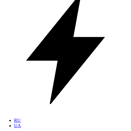
RU
UA