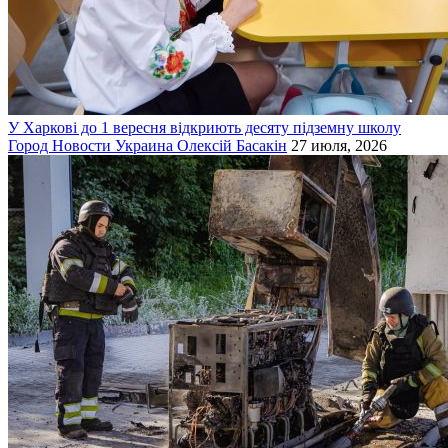
У Харкові до 1 вересня відкриють десяту підземну школу
Город
Новости
Украина
Олексій Басакін
27 июля, 2026