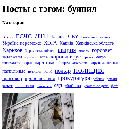
Посты с тэгом: буянил
Категории
ДТП
ГСЧС
СБУ
Кернес
Взятка
Светличная
Україна
Україна переможе
ХОГА
Харків
Харківська область
авария
Харьков
горсовет
Харьковская область
выборы
коронавирус
задержали
копы
кража
метро
карантин
наркотики
обстрел
мэрия
патрульная полиция
оккупанты
минирование
полиция
пожар
патрульные
петиция
погиб
прокуратура
приговор
происшествия
ремонт
ребенок
суд
спасатели
убийство
розыск
уголовное дело
статистика
фото