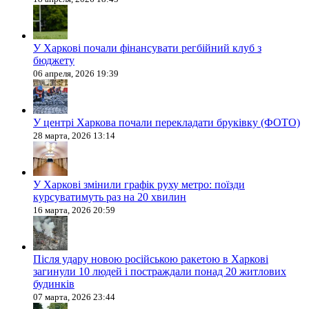
У Харкові почали фінансувати регбійний клуб з
бюджету
06 апреля, 2026 19:39
У центрі Харкова почали перекладати бруківку (ФОТО)
28 марта, 2026 13:14
У Харкові змінили графік руху метро: поїзди
курсуватимуть раз на 20 хвилин
16 марта, 2026 20:59
Після удару новою російською ракетою в Харкові
загинули 10 людей і постраждали понад 20 житлових
будинків
07 марта, 2026 23:44