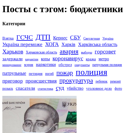
Посты с тэгом: бюджетники
Категории
ДТП
ГСЧС
СБУ
Кернес
Взятка
Светличная
Україна
Україна переможе
ХОГА
Харків
Харківська область
авария
Харьков
горсовет
Харьковская область
выборы
коронавирус
задержали
копы
кража
метро
карантин
наркотики
обстрел
мэрия
патрульная полиция
оккупанты
минирование
полиция
пожар
патрульные
петиция
погиб
прокуратура
приговор
происшествия
ремонт
ребенок
суд
спасатели
убийство
розыск
уголовное дело
статистика
фото