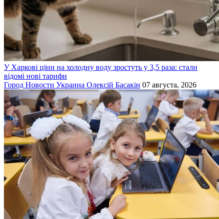
У Харкові ціни на холодну воду зростуть у 3,5 раза: стали
відомі нові тарифи
Город
Новости
Украина
Олексій Басакін
07 августа, 2026