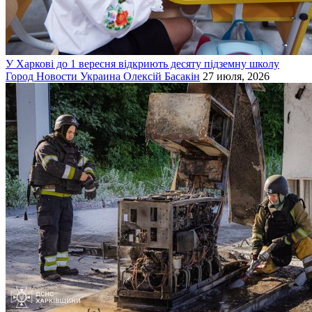
У Харкові до 1 вересня відкриють десяту підземну школу
Город
Новости
Украина
Олексій Басакін
27 июля, 2026