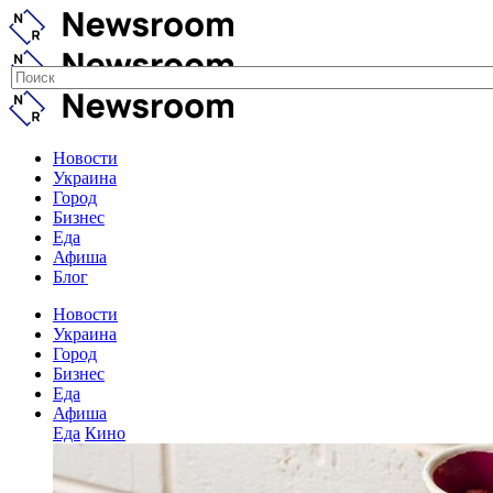
Новости
Украина
Город
Бизнес
Еда
Афиша
Блог
Новости
Украина
Город
Бизнес
Еда
Афиша
Еда
Кино