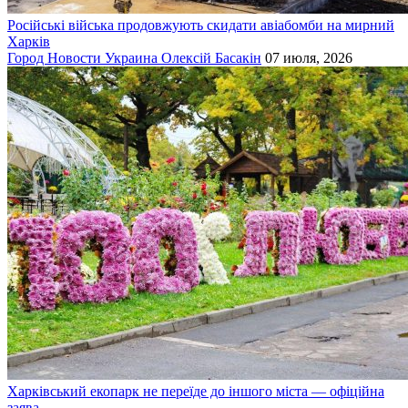
Російські війська продовжують скидати авіабомби на мирний
Харків
Город
Новости
Украина
Олексій Басакін
07 июля, 2026
Харківський екопарк не переїде до іншого міста — офіційна
заява