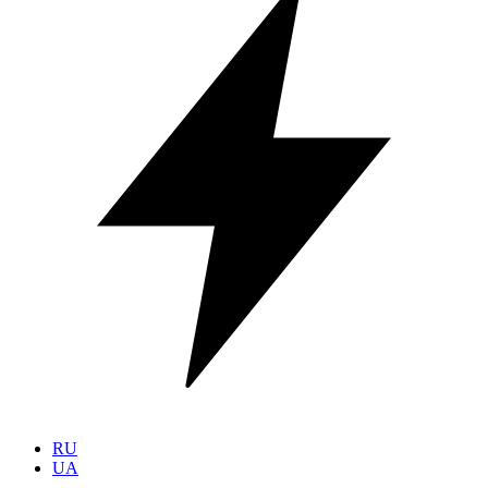
RU
UA