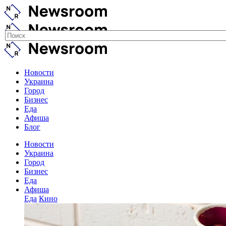
Новости
Украина
Город
Бизнес
Еда
Афиша
Блог
Новости
Украина
Город
Бизнес
Еда
Афиша
Еда
Кино