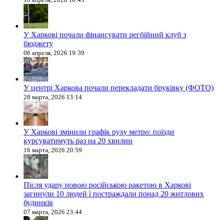
У Харкові почали фінансувати регбійний клуб з
бюджету
06 апреля, 2026 19:39
У центрі Харкова почали перекладати бруківку (ФОТО)
28 марта, 2026 13:14
У Харкові змінили графік руху метро: поїзди
курсуватимуть раз на 20 хвилин
16 марта, 2026 20:59
Після удару новою російською ракетою в Харкові
загинули 10 людей і постраждали понад 20 житлових
будинків
07 марта, 2026 23:44