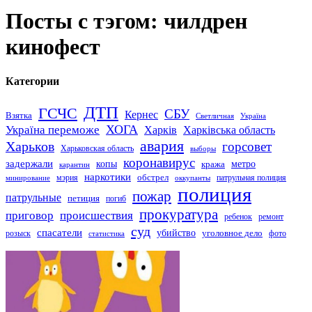
Посты с тэгом: чилдрен
кинофест
Категории
ДТП
ГСЧС
СБУ
Кернес
Взятка
Светличная
Україна
Україна переможе
ХОГА
Харків
Харківська область
авария
Харьков
горсовет
Харьковская область
выборы
коронавирус
задержали
копы
кража
метро
карантин
наркотики
обстрел
мэрия
патрульная полиция
оккупанты
минирование
полиция
пожар
патрульные
петиция
погиб
прокуратура
приговор
происшествия
ремонт
ребенок
суд
спасатели
убийство
розыск
уголовное дело
статистика
фото