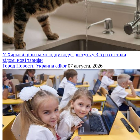
У Харкові ціни на холодну воду зростуть у 3,5 раза: стали
відомі нові тарифи
Город
Новости
Украина
editor
07 августа, 2026