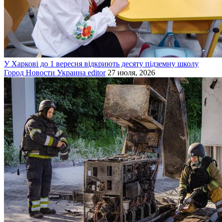
У Харкові до 1 вересня відкриють десяту підземну школу
Город
Новости
Украина
editor
27 июля, 2026