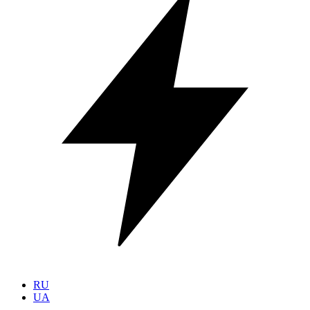
RU
UA