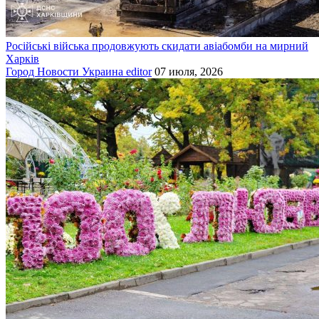
Російські війська продовжують скидати авіабомби на мирний
Харків
Город
Новости
Украина
editor
07 июля, 2026