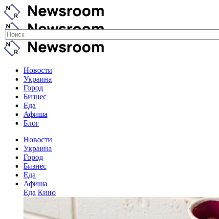
Новости
Украина
Город
Бизнес
Еда
Афиша
Блог
Новости
Украина
Город
Бизнес
Еда
Афиша
Еда
Кино