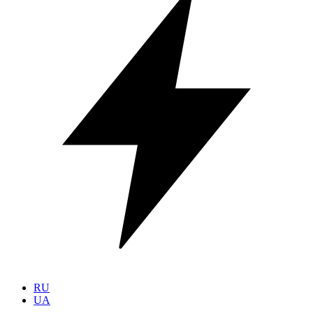
RU
UA