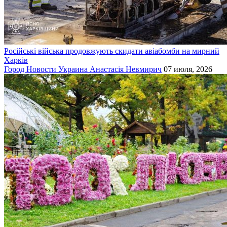
Російські війська продовжують скидати авіабомби на мирний
Харків
Город
Новости
Украина
Анастасія Невмирич
07 июля, 2026