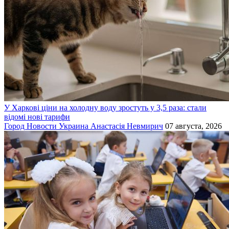
У Харкові ціни на холодну воду зростуть у 3,5 раза: стали
відомі нові тарифи
Город
Новости
Украина
Анастасія Невмирич
07 августа, 2026