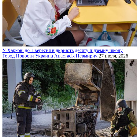
У Харкові до 1 вересня відкриють десяту підземну школу
Город
Новости
Украина
Анастасія Невмирич
27 июля, 2026