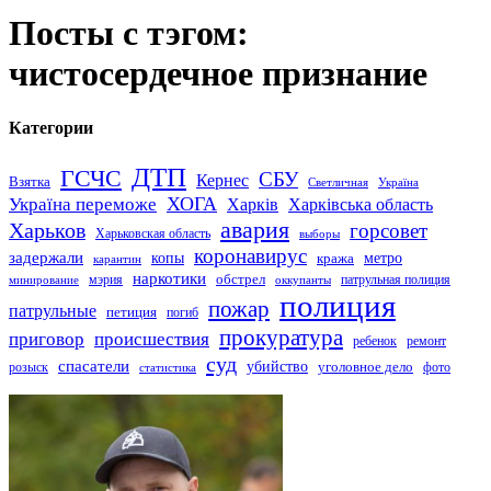
Посты с тэгом:
чистосердечное признание
Категории
ДТП
ГСЧС
СБУ
Кернес
Взятка
Светличная
Україна
Україна переможе
ХОГА
Харків
Харківська область
авария
Харьков
горсовет
Харьковская область
выборы
коронавирус
задержали
копы
кража
метро
карантин
наркотики
обстрел
мэрия
патрульная полиция
оккупанты
минирование
полиция
пожар
патрульные
петиция
погиб
прокуратура
приговор
происшествия
ремонт
ребенок
суд
спасатели
убийство
розыск
уголовное дело
статистика
фото