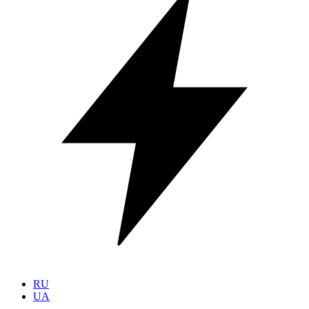
RU
UA