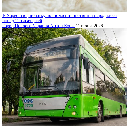
У Харкові від початку повномасштабної війни народилося
понад 11 тисяч дітей
Город
Новости
Украина
Антон Корж
11 июня, 2026