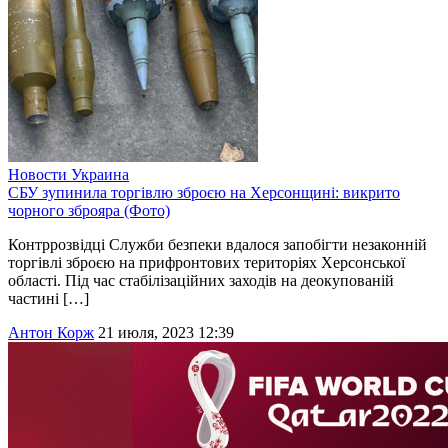
Новости
Украина
СБУ зупинила торгівлю зброєю на Херсонщині: викрито
чорного зброяра (Фото)
Контррозвідці Служби безпеки вдалося запобігти незаконній
торгівлі зброєю на прифронтових територіях Херсонської
області. Під час стабілізаційних заходів на деокупованій
частині […]
Антон Корж
21 июля, 2023 12:39