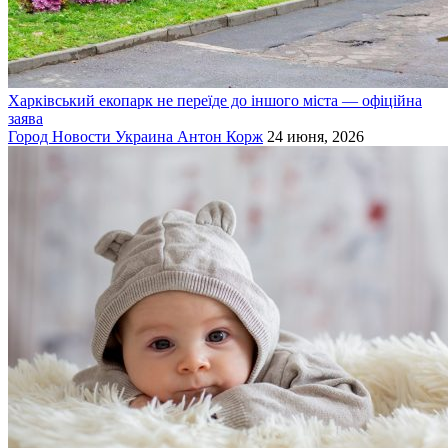
Харківський екопарк не переїде до іншого міста — офіційна
заява
Город
Новости
Украина
Антон Корж
24 июня, 2026