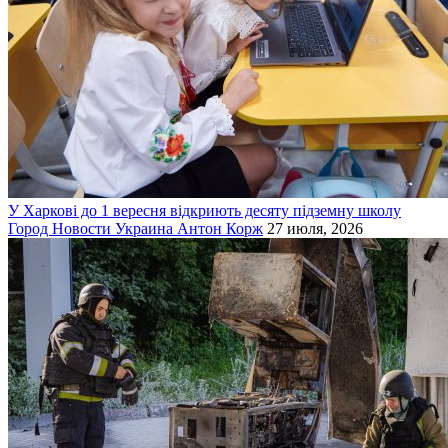
У Харкові до 1 вересня відкриють десяту підземну школу
Город
Новости
Украина
Антон Корж
27 июля, 2026