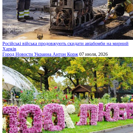
Російські війська продовжують скидати авіабомби на мирний
Харків
Город
Новости
Украина
Антон Корж
07 июля, 2026