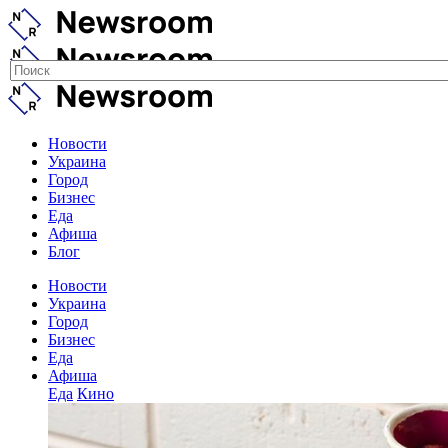
Новости
Украина
Город
Бизнес
Еда
Афиша
Блог
Новости
Украина
Город
Бизнес
Еда
Афиша
Еда
Кино