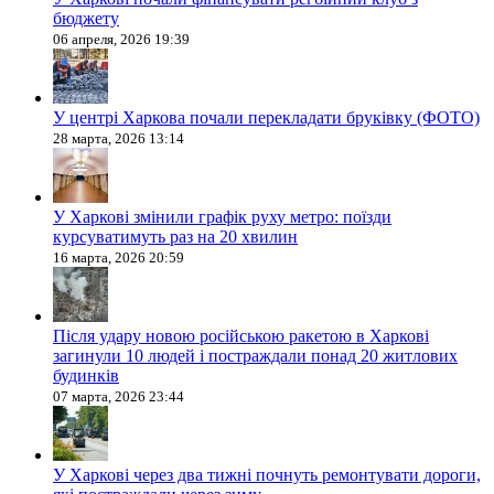
бюджету
06 апреля, 2026 19:39
У центрі Харкова почали перекладати бруківку (ФОТО)
28 марта, 2026 13:14
У Харкові змінили графік руху метро: поїзди
курсуватимуть раз на 20 хвилин
16 марта, 2026 20:59
Після удару новою російською ракетою в Харкові
загинули 10 людей і постраждали понад 20 житлових
будинків
07 марта, 2026 23:44
У Харкові через два тижні почнуть ремонтувати дороги,