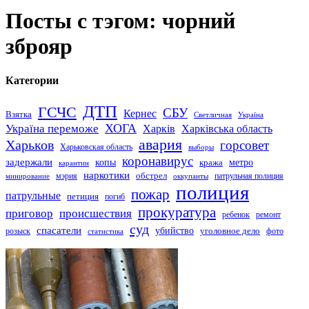
Посты с тэгом: чорний
зброяр
Категории
ДТП
ГСЧС
СБУ
Кернес
Взятка
Светличная
Україна
Україна переможе
ХОГА
Харків
Харківська область
авария
Харьков
горсовет
Харьковская область
выборы
коронавирус
задержали
копы
кража
метро
карантин
наркотики
обстрел
мэрия
патрульная полиция
оккупанты
минирование
полиция
пожар
патрульные
петиция
погиб
прокуратура
приговор
происшествия
ремонт
ребенок
суд
спасатели
убийство
розыск
уголовное дело
статистика
фото