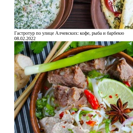
Гастротур по улице Алчевских: кофе, рыба и барбекю
08.02.2022