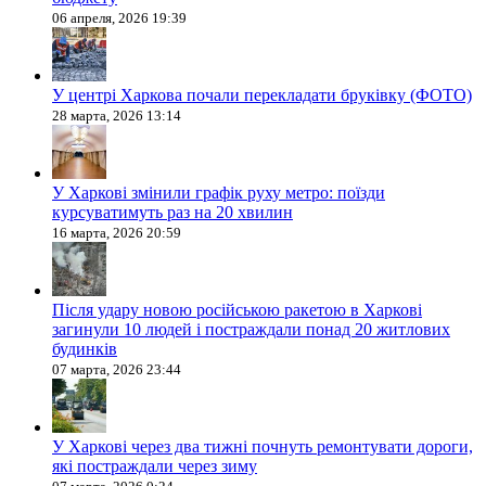
06 апреля, 2026 19:39
У центрі Харкова почали перекладати бруківку (ФОТО)
28 марта, 2026 13:14
У Харкові змінили графік руху метро: поїзди
курсуватимуть раз на 20 хвилин
16 марта, 2026 20:59
Після удару новою російською ракетою в Харкові
загинули 10 людей і постраждали понад 20 житлових
будинків
07 марта, 2026 23:44
У Харкові через два тижні почнуть ремонтувати дороги,
які постраждали через зиму