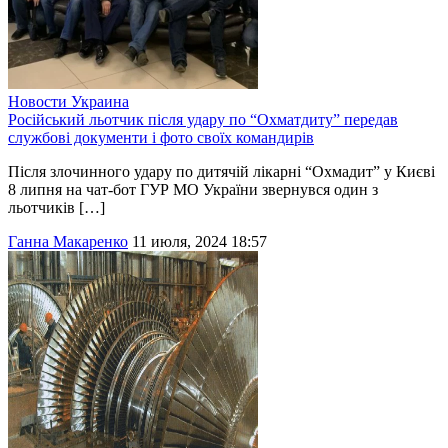
Новости
Украина
Російський льотчик після удару по “Охматдиту” передав
службові документи і фото своїх командирів
Після злочинного удару по дитячій лікарні “Охмадит” у Києві
8 липня на чат-бот ГУР МО України звернувся один з
льотчиків […]
Ганна Макаренко
11 июля, 2024 18:57