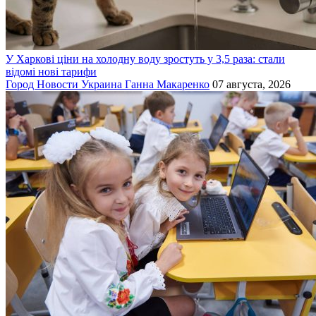
У Харкові ціни на холодну воду зростуть у 3,5 раза: стали
відомі нові тарифи
Город
Новости
Украина
Ганна Макаренко
07 августа, 2026