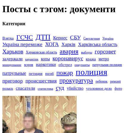
Посты с тэгом: документи
Категории
ДТП
ГСЧС
СБУ
Кернес
Взятка
Светличная
Україна
Україна переможе
ХОГА
Харків
Харківська область
авария
Харьков
горсовет
Харьковская область
выборы
коронавирус
задержали
копы
кража
метро
карантин
наркотики
обстрел
мэрия
патрульная полиция
оккупанты
минирование
полиция
пожар
патрульные
петиция
погиб
прокуратура
приговор
происшествия
ремонт
ребенок
суд
спасатели
убийство
розыск
уголовное дело
статистика
фото