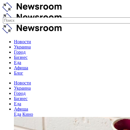
Новости
Украина
Город
Бизнес
Еда
Афиша
Блог
Новости
Украина
Город
Бизнес
Еда
Афиша
Еда
Кино