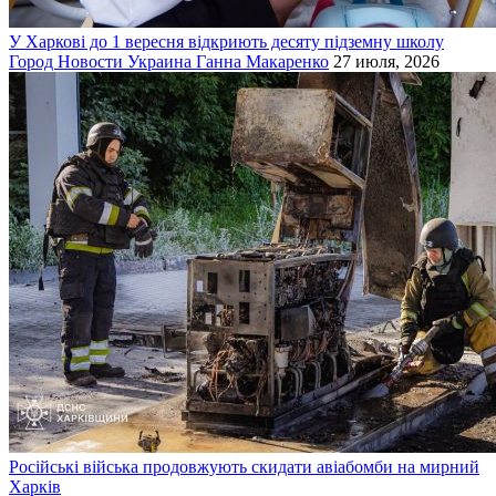
У Харкові до 1 вересня відкриють десяту підземну школу
Город
Новости
Украина
Ганна Макаренко
27 июля, 2026
Російські війська продовжують скидати авіабомби на мирний
Харків