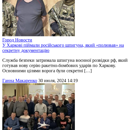
Город
Новости
У Харкові піймали російського шпигуна, який «полював» на
секретну документацію
Служба безпеки затримала шпигуна воєнної розвідки рф, який
готував нову серію ракетно-бомбових ударів по Харкову.
Основними цілями ворога були секретні […]
Ганна Макаренко
30 июля, 2024 14:19