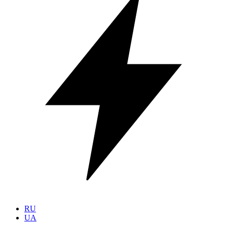
RU
UA