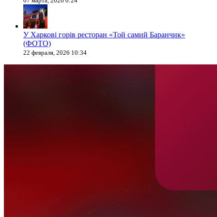
07 марта, 2026 0:24
У Харкові горів ресторан «Той самий Баранчик»
(ФОТО)
22 февраля, 2026 10:34