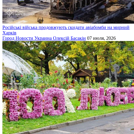
Російські війська продовжують скидати авіабомби на мирний
Харків
Город
Новости
Украина
Олексій Басакін
07 июля, 2026