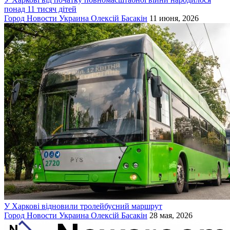
понад 11 тисяч дітей
Город
Новости
Украина
Олексій Басакін
11 июня, 2026
У Харкові відновили тролейбусний маршрут
Город
Новости
Украина
Олексій Басакін
28 мая, 2026