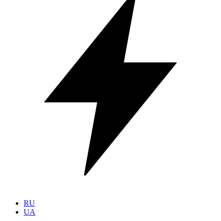
RU
UA