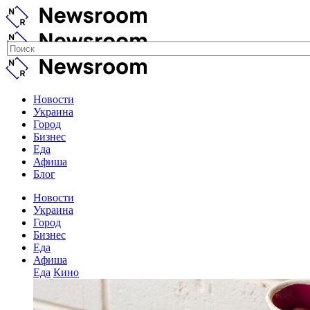
Новости
Украина
Город
Бизнес
Еда
Афиша
Блог
Новости
Украина
Город
Бизнес
Еда
Афиша
Еда
Кино