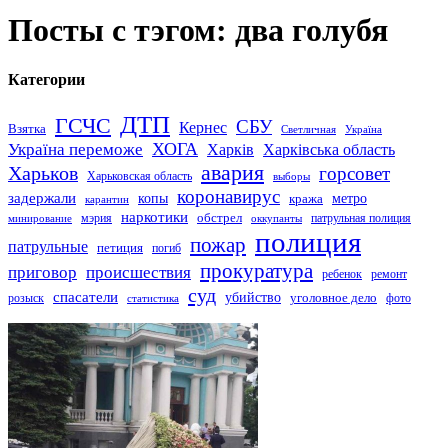
Посты с тэгом: два голубя
Категории
ДТП
ГСЧС
СБУ
Кернес
Взятка
Светличная
Україна
Україна переможе
ХОГА
Харків
Харківська область
авария
Харьков
горсовет
Харьковская область
выборы
коронавирус
задержали
копы
кража
метро
карантин
наркотики
обстрел
мэрия
патрульная полиция
оккупанты
минирование
полиция
пожар
патрульные
петиция
погиб
прокуратура
приговор
происшествия
ремонт
ребенок
суд
спасатели
убийство
розыск
уголовное дело
статистика
фото