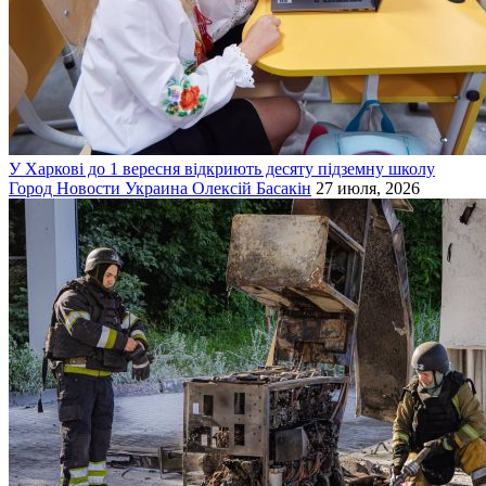
У Харкові до 1 вересня відкриють десяту підземну школу
Город
Новости
Украина
Олексій Басакін
27 июля, 2026