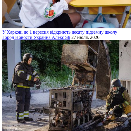
У Харкові до 1 вересня відкриють десяту підземну школу
Город
Новости
Украина
Алекс Sh
27 июля, 2026