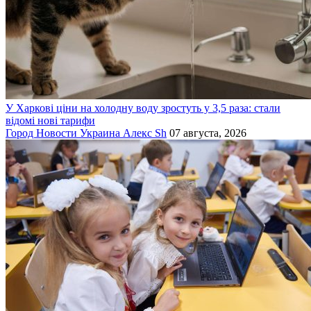
У Харкові ціни на холодну воду зростуть у 3,5 раза: стали
відомі нові тарифи
Город
Новости
Украина
Алекс Sh
07 августа, 2026