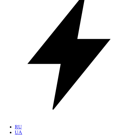
RU
UA