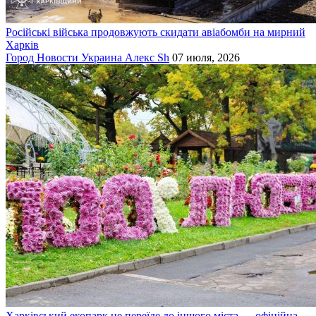
Російські війська продовжують скидати авіабомби на мирний
Харків
Город
Новости
Украина
Алекс Sh
07 июля, 2026
Харківський екопарк не переїде до іншого міста — офіційна