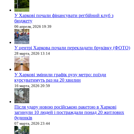
У Харкові почали фінансувати регбійний клуб з
бюджету
06 апреля, 2026 19:39
У центрі Харкова почали перекладати бруківку (ФОТО)
28 марта, 2026 13:14
У Харкові змінили графік руху метро: поїзди
курсуватимуть раз на 20 хвилин
16 марта, 2026 20:59
Після удару новою російською ракетою в Харкові
загинули 10 людей і постраждали понад 20 житлових
будинків
07 марта, 2026 23:44