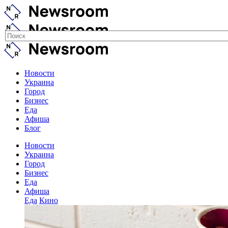
Новости
Украина
Город
Бизнес
Еда
Афиша
Блог
Новости
Украина
Город
Бизнес
Еда
Афиша
Еда
Кино