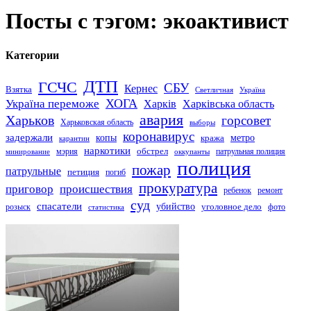
Посты с тэгом: экоактивист
Категории
ДТП
ГСЧС
СБУ
Кернес
Взятка
Светличная
Україна
Україна переможе
ХОГА
Харків
Харківська область
авария
Харьков
горсовет
Харьковская область
выборы
коронавирус
задержали
копы
кража
метро
карантин
наркотики
обстрел
мэрия
патрульная полиция
оккупанты
минирование
полиция
пожар
патрульные
петиция
погиб
прокуратура
приговор
происшествия
ремонт
ребенок
суд
спасатели
убийство
розыск
уголовное дело
статистика
фото