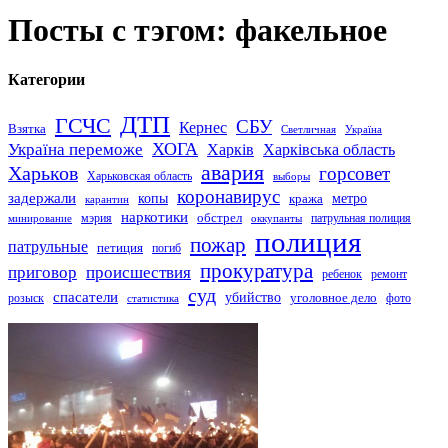
Посты с тэгом: факельное
Категории
ДТП
ГСЧС
СБУ
Кернес
Взятка
Светличная
Україна
Україна переможе
ХОГА
Харків
Харківська область
авария
Харьков
горсовет
Харьковская область
выборы
коронавирус
задержали
копы
кража
метро
карантин
наркотики
обстрел
мэрия
патрульная полиция
оккупанты
минирование
полиция
пожар
патрульные
петиция
погиб
прокуратура
приговор
происшествия
ремонт
ребенок
суд
спасатели
убийство
розыск
уголовное дело
статистика
фото