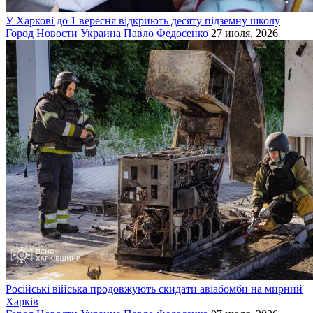
У Харкові до 1 вересня відкриють десяту підземну школу
Город
Новости
Украина
Павло Федосенко
27 июля, 2026
Російські війська продовжують скидати авіабомби на мирний
Харків