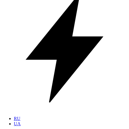
RU
UA