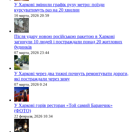
У Харкові змінили графік руху метро: поїзди
курсуватимуть раз на 20 хвилин
16 марта, 2026 20:59
Після удару новою російською ракетою в Харкові
загинули 10 людей і постраждали понад 20 житлових
будинків
07 марта, 2026 23:44
У Харкові через два тижні почнуть ремонтувати дороги,
які постраждали через зиму
07 марта, 2026 0:24
У Харкові горів ресторан «Той самий Баранчик»
(ФОТО)
22 февраля, 2026 10:34