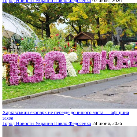
Город
Новости
Украина
Павло Федосенко
07 июля, 2026
Харківський екопарк не переїде до іншого міста — офіційна
заява
Город
Новости
Украина
Павло Федосенко
24 июня, 2026