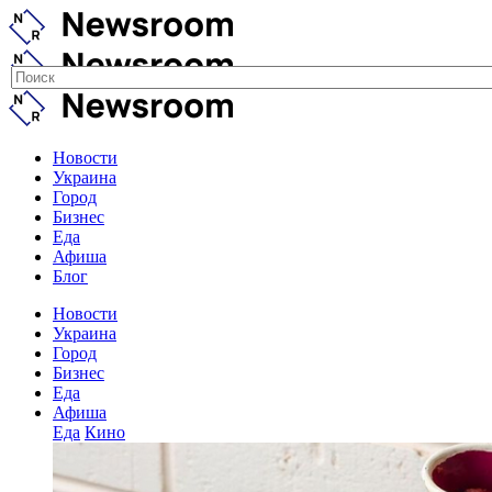
Новости
Украина
Город
Бизнес
Еда
Афиша
Блог
Новости
Украина
Город
Бизнес
Еда
Афиша
Еда
Кино