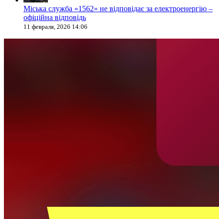
Міська служба «1562» не відповідає за електроенергію –
офіційна відповідь
11 февраля, 2026 14:06