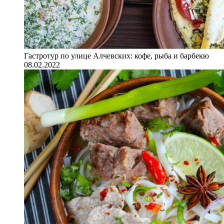
Гастротур по улице Алчевских: кофе, рыба и барбекю
08.02.2022