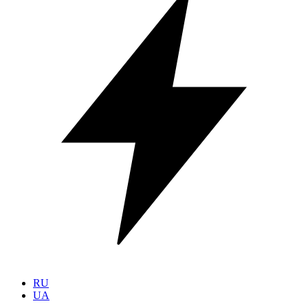
RU
UA