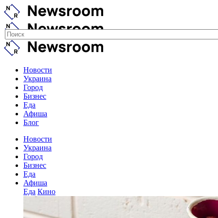
Новости
Украина
Город
Бизнес
Еда
Афиша
Блог
Новости
Украина
Город
Бизнес
Еда
Афиша
Еда
Кино