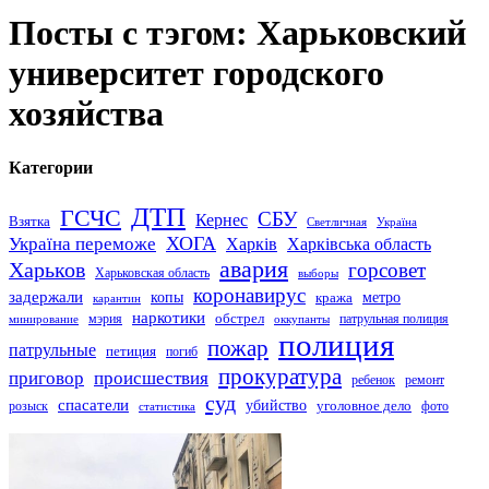
Посты с тэгом: Харьковский
университет городского
хозяйства
Категории
ДТП
ГСЧС
СБУ
Кернес
Взятка
Светличная
Україна
Україна переможе
ХОГА
Харків
Харківська область
авария
Харьков
горсовет
Харьковская область
выборы
коронавирус
задержали
копы
кража
метро
карантин
наркотики
обстрел
мэрия
патрульная полиция
оккупанты
минирование
полиция
пожар
патрульные
петиция
погиб
прокуратура
приговор
происшествия
ремонт
ребенок
суд
спасатели
убийство
розыск
уголовное дело
статистика
фото