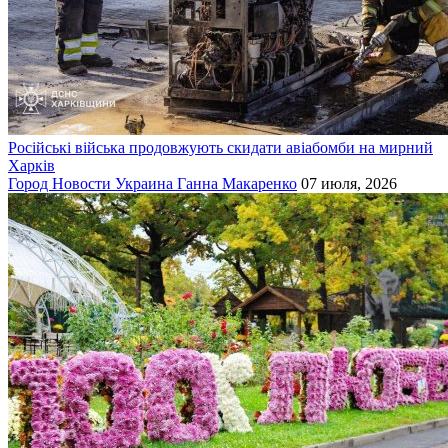
Російські війська продовжують скидати авіабомби на мирний
Харків
Город
Новости
Украина
Ганна Макаренко
07 июля, 2026