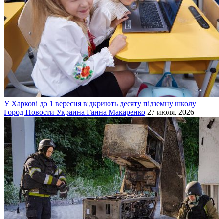
У Харкові до 1 вересня відкриють десяту підземну школу
Город
Новости
Украина
Ганна Макаренко
27 июля, 2026