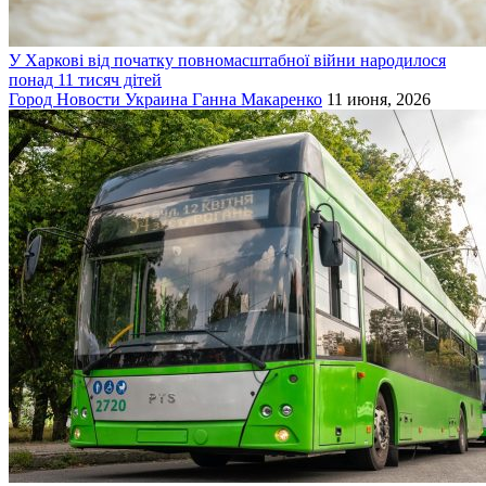
У Харкові від початку повномасштабної війни народилося
понад 11 тисяч дітей
Город
Новости
Украина
Ганна Макаренко
11 июня, 2026