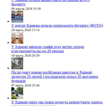
бюджету
06 апреля, 2026 19:39
У центрі Харкова почали перекладати бруківку (ФОТО)
28 марта, 2026 13:14
У Харкові змінили графік руху метро: поїзди
курсуватимуть раз на 20 хвилин
16 марта, 2026 20:59
Після удару новою російською ракетою в Харкові
загинули 10 людей і постраждали понад 20 житлових
будинків
07 марта, 2026 23:44
У Харкові через два тижні почнуть ремонтувати дороги,