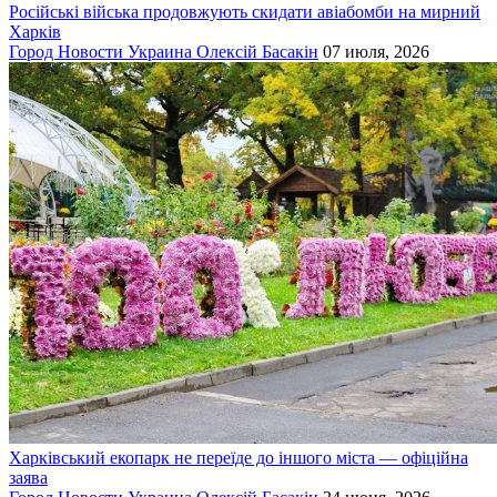
Російські війська продовжують скидати авіабомби на мирний
Харків
Город
Новости
Украина
Олексій Басакін
07 июля, 2026
Харківський екопарк не переїде до іншого міста — офіційна
заява