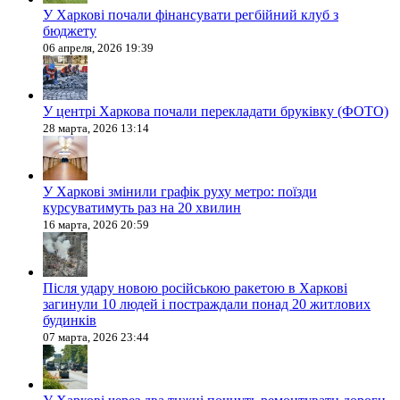
У Харкові почали фінансувати регбійний клуб з
бюджету
06 апреля, 2026 19:39
У центрі Харкова почали перекладати бруківку (ФОТО)
28 марта, 2026 13:14
У Харкові змінили графік руху метро: поїзди
курсуватимуть раз на 20 хвилин
16 марта, 2026 20:59
Після удару новою російською ракетою в Харкові
загинули 10 людей і постраждали понад 20 житлових
будинків
07 марта, 2026 23:44