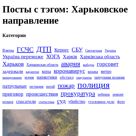
Посты с тэгом: Харьковское
направление
Категории
ДТП
ГСЧС
СБУ
Кернес
Взятка
Светличная
Україна
Україна переможе
ХОГА
Харків
Харківська область
авария
Харьков
горсовет
Харьковская область
выборы
коронавирус
задержали
копы
кража
метро
карантин
наркотики
обстрел
мэрия
патрульная полиция
оккупанты
минирование
полиция
пожар
патрульные
петиция
погиб
прокуратура
приговор
происшествия
ремонт
ребенок
суд
спасатели
убийство
розыск
уголовное дело
статистика
фото