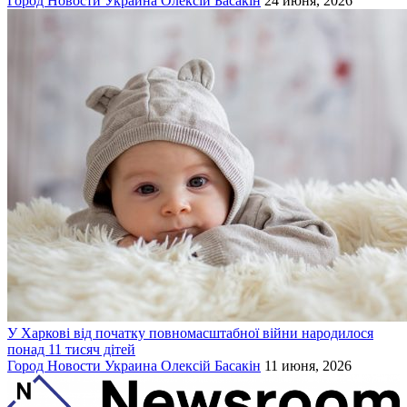
Город
Новости
Украина
Олексій Басакін
24 июня, 2026
У Харкові від початку повномасштабної війни народилося
понад 11 тисяч дітей
Город
Новости
Украина
Олексій Басакін
11 июня, 2026