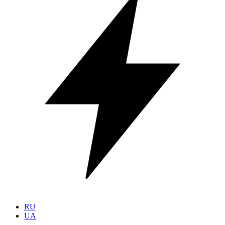
RU
UA