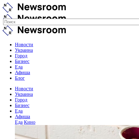
Новости
Украина
Город
Бизнес
Еда
Афиша
Блог
Новости
Украина
Город
Бизнес
Еда
Афиша
Еда
Кино