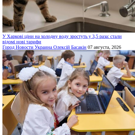
У Харкові ціни на холодну воду зростуть у 3,5 раза: стали
відомі нові тарифи
Город
Новости
Украина
Олексій Басакін
07 августа, 2026