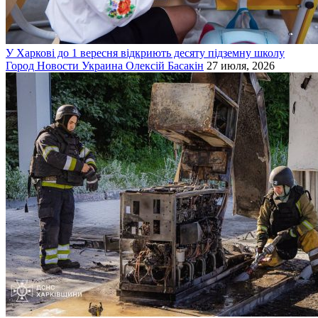
У Харкові до 1 вересня відкриють десяту підземну школу
Город
Новости
Украина
Олексій Басакін
27 июля, 2026