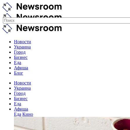
Новости
Украина
Город
Бизнес
Еда
Афиша
Блог
Новости
Украина
Город
Бизнес
Еда
Афиша
Еда
Кино