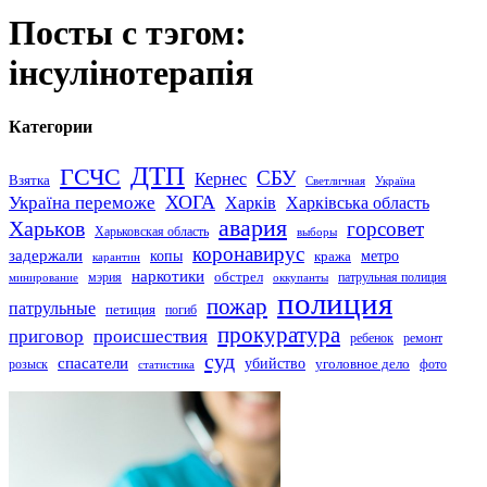
Посты с тэгом:
інсулінотерапія
Категории
ДТП
ГСЧС
СБУ
Кернес
Взятка
Светличная
Україна
Україна переможе
ХОГА
Харків
Харківська область
авария
Харьков
горсовет
Харьковская область
выборы
коронавирус
задержали
копы
кража
метро
карантин
наркотики
обстрел
мэрия
патрульная полиция
оккупанты
минирование
полиция
пожар
патрульные
петиция
погиб
прокуратура
приговор
происшествия
ремонт
ребенок
суд
спасатели
убийство
розыск
уголовное дело
статистика
фото