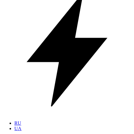
RU
UA