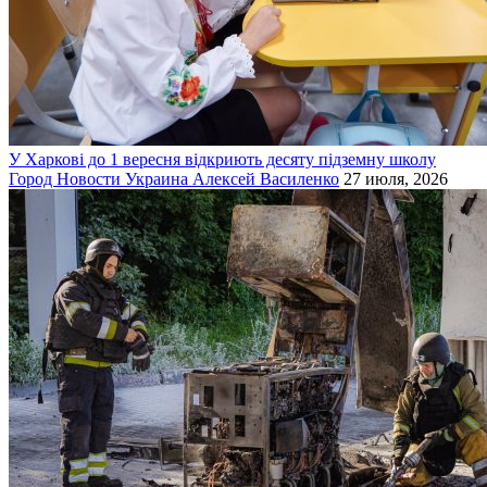
У Харкові до 1 вересня відкриють десяту підземну школу
Город
Новости
Украина
Алексей Василенко
27 июля, 2026