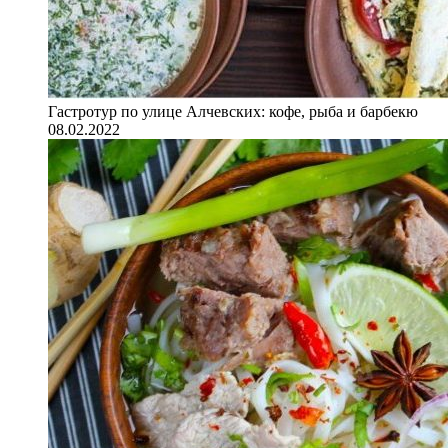
Гастротур по улице Алчевских: кофе, рыба и барбекю
08.02.2022