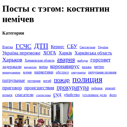
Посты с тэгом: костянтин
немічев
Категории
ДТП
ГСЧС
СБУ
Кернес
Взятка
Светличная
Україна
Україна переможе
ХОГА
Харків
Харківська область
авария
Харьков
горсовет
Харьковская область
выборы
коронавирус
задержали
копы
кража
метро
карантин
наркотики
обстрел
мэрия
патрульная полиция
оккупанты
минирование
полиция
пожар
патрульные
петиция
погиб
прокуратура
приговор
происшествия
ремонт
ребенок
суд
спасатели
убийство
розыск
уголовное дело
статистика
фото