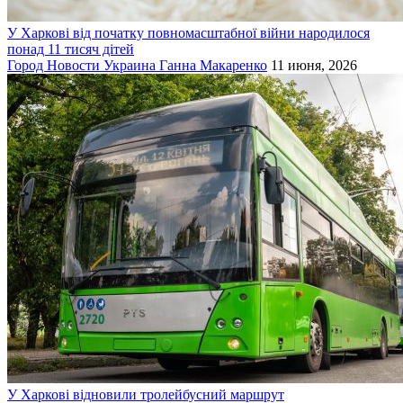
У Харкові від початку повномасштабної війни народилося
понад 11 тисяч дітей
Город
Новости
Украина
Ганна Макаренко
11 июня, 2026
У Харкові відновили тролейбусний маршрут