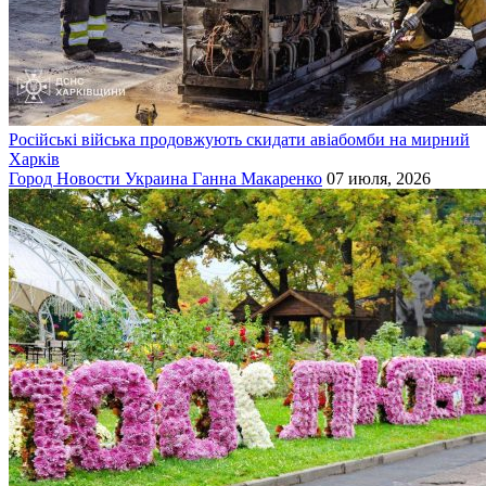
Російські війська продовжують скидати авіабомби на мирний
Харків
Город
Новости
Украина
Ганна Макаренко
07 июля, 2026