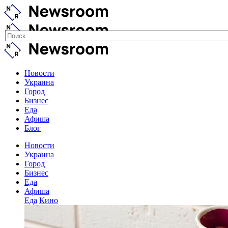
Новости
Украина
Город
Бизнес
Еда
Афиша
Блог
Новости
Украина
Город
Бизнес
Еда
Афиша
Еда
Кино