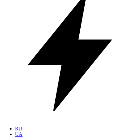
RU
UA