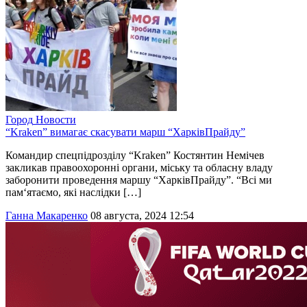
Город
Новости
“Kraken” вимагає скасувати марш “ХарківПрайду”
Командир спецпідрозділу “Kraken” Костянтин Немічев
закликав правоохоронні органи, міську та обласну владу
заборонити проведення маршу “ХарківПрайду”. “Всі ми
пам‘ятаємо, які наслідки […]
Ганна Макаренко
08 августа, 2024 12:54