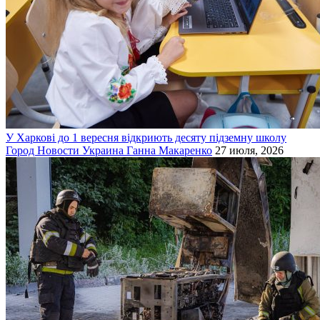
У Харкові до 1 вересня відкриють десяту підземну школу
Город
Новости
Украина
Ганна Макаренко
27 июля, 2026