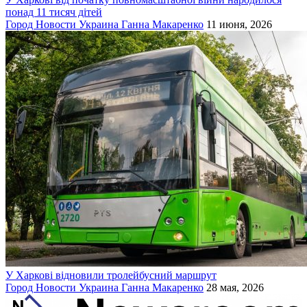
понад 11 тисяч дітей
Город
Новости
Украина
Ганна Макаренко
11 июня, 2026
У Харкові відновили тролейбусний маршрут
Город
Новости
Украина
Ганна Макаренко
28 мая, 2026