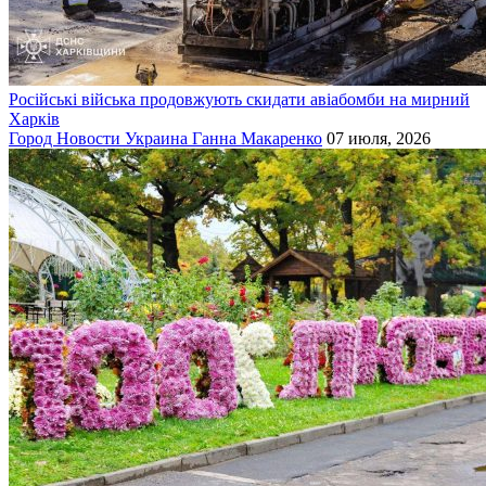
Російські війська продовжують скидати авіабомби на мирний
Харків
Город
Новости
Украина
Ганна Макаренко
07 июля, 2026