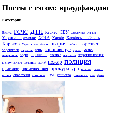
Посты с тэгом: краудфандинг
Категории
ДТП
ГСЧС
СБУ
Кернес
Взятка
Светличная
Україна
Україна переможе
ХОГА
Харків
Харківська область
авария
Харьков
горсовет
Харьковская область
выборы
коронавирус
задержали
копы
кража
метро
карантин
наркотики
обстрел
мэрия
патрульная полиция
оккупанты
минирование
полиция
пожар
патрульные
петиция
погиб
прокуратура
приговор
происшествия
ремонт
ребенок
суд
спасатели
убийство
розыск
уголовное дело
статистика
фото