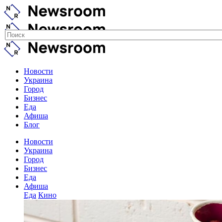
Новости
Украина
Город
Бизнес
Еда
Афиша
Блог
Новости
Украина
Город
Бизнес
Еда
Афиша
Еда
Кино