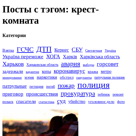
Посты с тэгом: крест-
комната
Категории
ДТП
ГСЧС
СБУ
Кернес
Взятка
Светличная
Україна
Україна переможе
ХОГА
Харків
Харківська область
авария
Харьков
горсовет
Харьковская область
выборы
коронавирус
задержали
копы
кража
метро
карантин
наркотики
обстрел
мэрия
патрульная полиция
оккупанты
минирование
полиция
пожар
патрульные
петиция
погиб
прокуратура
приговор
происшествия
ремонт
ребенок
суд
спасатели
убийство
розыск
уголовное дело
статистика
фото