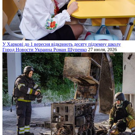
У Харкові до 1 вересня відкриють десяту підземну школу
Город
Новости
Украина
Роман Шупенко
27 июля, 2026