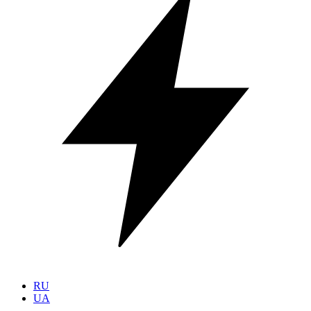
RU
UA