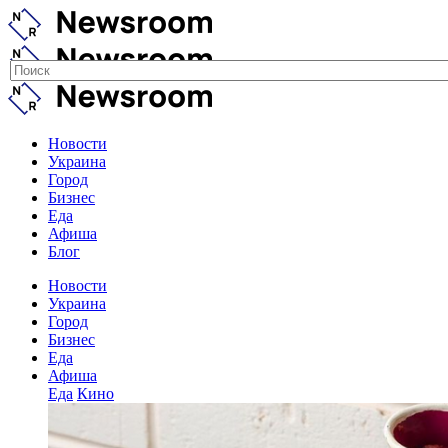
Новости
Украина
Город
Бизнес
Еда
Афиша
Блог
Новости
Украина
Город
Бизнес
Еда
Афиша
Еда
Кино