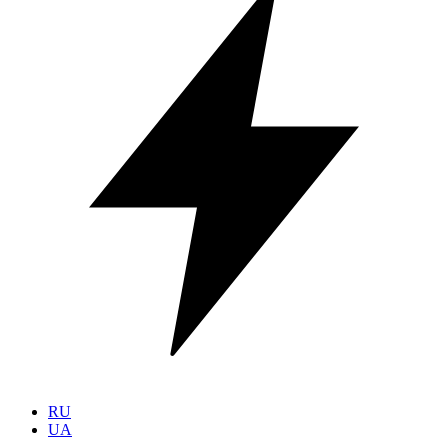
RU
UA