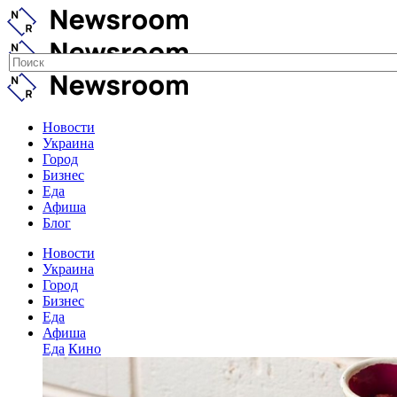
Новости
Украина
Город
Бизнес
Еда
Афиша
Блог
Новости
Украина
Город
Бизнес
Еда
Афиша
Еда
Кино