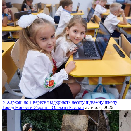
У Харкові до 1 вересня відкриють десяту підземну школу
Город
Новости
Украина
Олексій Басакін
27 июля, 2026