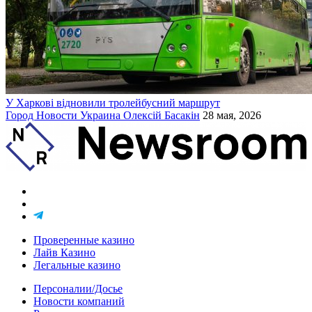
У Харкові відновили тролейбусний маршрут
Город
Новости
Украина
Олексій Басакін
28 мая, 2026
Проверенные казино
Лайв Казино
Легальные казино
Персоналии/Досье
Новости компаний