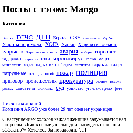
Посты с тэгом: Mango
Категории
ДТП
ГСЧС
СБУ
Кернес
Взятка
Светличная
Україна
Україна переможе
ХОГА
Харків
Харківська область
авария
Харьков
горсовет
Харьковская область
выборы
коронавирус
задержали
копы
кража
метро
карантин
наркотики
обстрел
мэрия
патрульная полиция
оккупанты
минирование
полиция
пожар
патрульные
петиция
погиб
прокуратура
приговор
происшествия
ремонт
ребенок
суд
спасатели
убийство
розыск
уголовное дело
статистика
фото
Новости компаний
Компания ARGO уже более 29 лет одевает украинцев
С наступлением холодов каждая женщина задумывается над
вопросом: «Как в серые унылые дни выглядеть стильно и
эффектно?» Хотелось бы порадовать […]