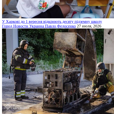
У Харкові до 1 вересня відкриють десяту підземну школу
Город
Новости
Украина
Павло Федосенко
27 июля, 2026