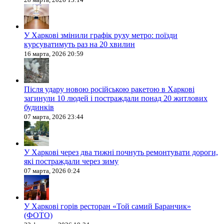
У Харкові змінили графік руху метро: поїзди
курсуватимуть раз на 20 хвилин
16 марта, 2026 20:59
Після удару новою російською ракетою в Харкові
загинули 10 людей і постраждали понад 20 житлових
будинків
07 марта, 2026 23:44
У Харкові через два тижні почнуть ремонтувати дороги,
які постраждали через зиму
07 марта, 2026 0:24
У Харкові горів ресторан «Той самий Баранчик»
(ФОТО)