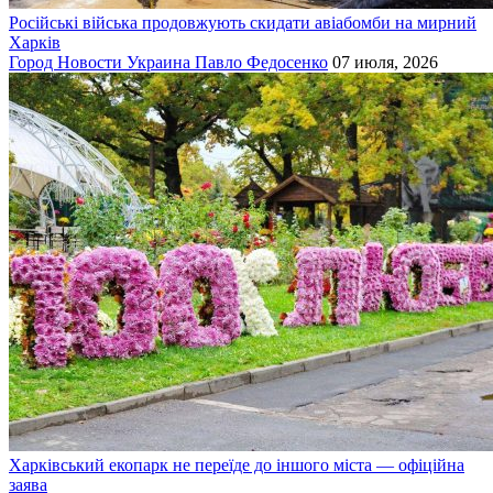
Російські війська продовжують скидати авіабомби на мирний
Харків
Город
Новости
Украина
Павло Федосенко
07 июля, 2026
Харківський екопарк не переїде до іншого міста — офіційна
заява