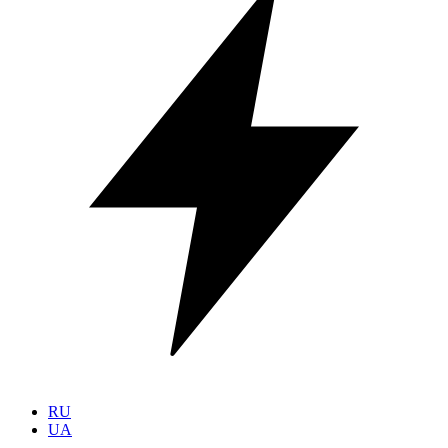
RU
UA