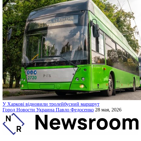
У Харкові відновили тролейбусний маршрут
Город
Новости
Украина
Павло Федосенко
28 мая, 2026