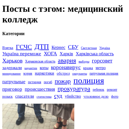
Посты с тэгом: медицинский
колледж
Категории
ДТП
ГСЧС
СБУ
Кернес
Взятка
Светличная
Україна
Україна переможе
ХОГА
Харків
Харківська область
авария
Харьков
горсовет
Харьковская область
выборы
коронавирус
задержали
копы
кража
метро
карантин
наркотики
обстрел
мэрия
патрульная полиция
оккупанты
минирование
полиция
пожар
патрульные
петиция
погиб
прокуратура
приговор
происшествия
ремонт
ребенок
суд
спасатели
убийство
розыск
уголовное дело
статистика
фото