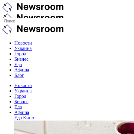
Новости
Украина
Город
Бизнес
Еда
Афиша
Блог
Новости
Украина
Город
Бизнес
Еда
Афиша
Еда
Кино