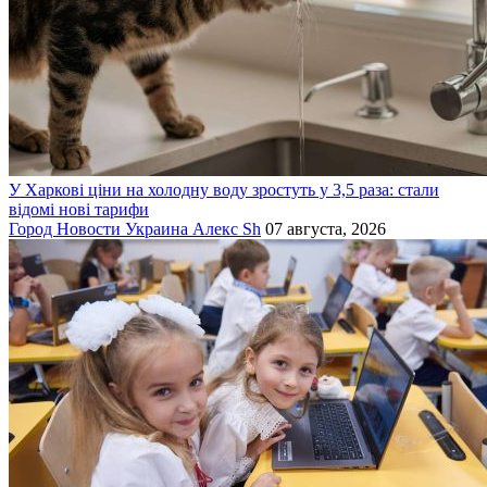
У Харкові ціни на холодну воду зростуть у 3,5 раза: стали
відомі нові тарифи
Город
Новости
Украина
Алекс Sh
07 августа, 2026