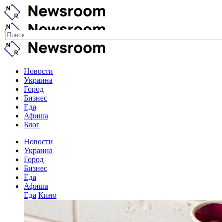
Новости
Украина
Город
Бизнес
Еда
Афиша
Блог
Новости
Украина
Город
Бизнес
Еда
Афиша
Еда
Кино