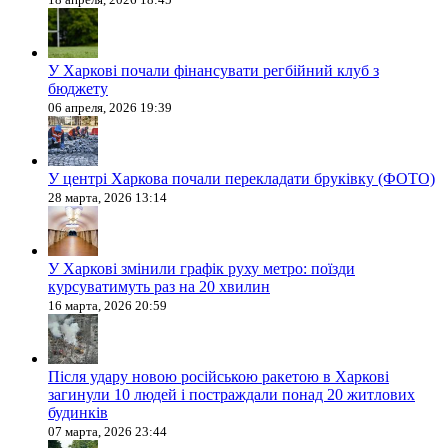
У Харкові почали фінансувати регбійний клуб з
бюджету
06 апреля, 2026 19:39
У центрі Харкова почали перекладати бруківку (ФОТО)
28 марта, 2026 13:14
У Харкові змінили графік руху метро: поїзди
курсуватимуть раз на 20 хвилин
16 марта, 2026 20:59
Після удару новою російською ракетою в Харкові
загинули 10 людей і постраждали понад 20 житлових
будинків
07 марта, 2026 23:44