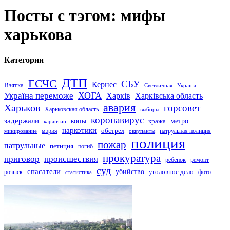
Посты с тэгом: мифы
харькова
Категории
ДТП
ГСЧС
СБУ
Кернес
Взятка
Светличная
Україна
Україна переможе
ХОГА
Харків
Харківська область
авария
Харьков
горсовет
Харьковская область
выборы
коронавирус
задержали
копы
кража
метро
карантин
наркотики
обстрел
мэрия
патрульная полиция
оккупанты
минирование
полиция
пожар
патрульные
петиция
погиб
прокуратура
приговор
происшествия
ремонт
ребенок
суд
спасатели
убийство
розыск
уголовное дело
статистика
фото