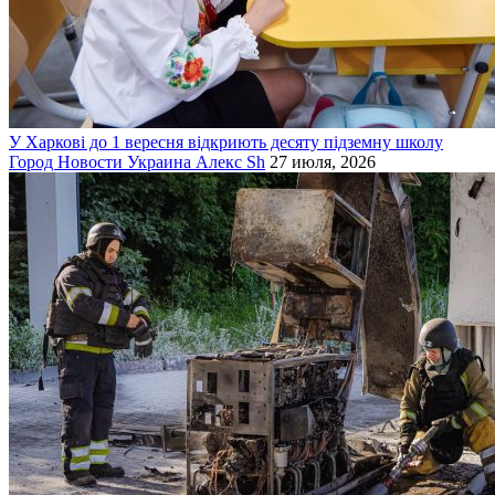
У Харкові до 1 вересня відкриють десяту підземну школу
Город
Новости
Украина
Алекс Sh
27 июля, 2026