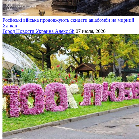
Російські війська продовжують скидати авіабомби на мирний
Харків
Город
Новости
Украина
Алекс Sh
07 июля, 2026