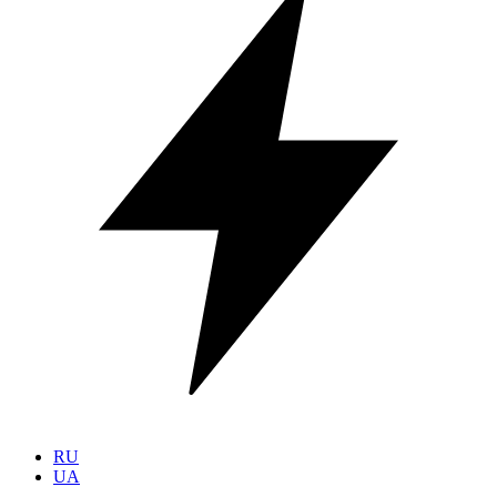
RU
UA