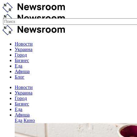
Новости
Украина
Город
Бизнес
Еда
Афиша
Блог
Новости
Украина
Город
Бизнес
Еда
Афиша
Еда
Кино