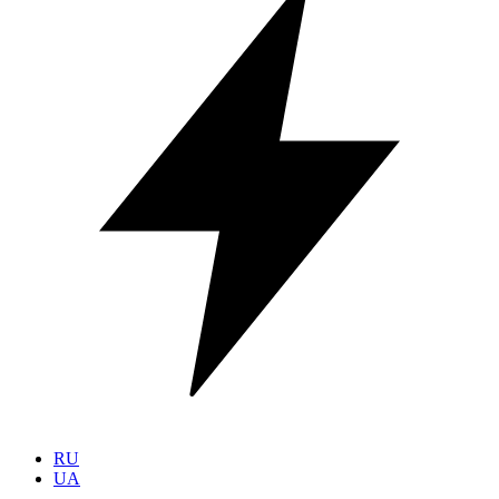
RU
UA