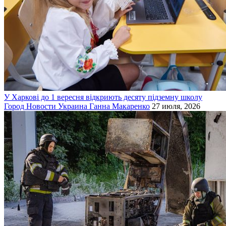
У Харкові до 1 вересня відкриють десяту підземну школу
Город
Новости
Украина
Ганна Макаренко
27 июля, 2026