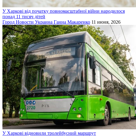
У Харкові від початку повномасштабної війни народилося
понад 11 тисяч дітей
Город
Новости
Украина
Ганна Макаренко
11 июня, 2026
У Харкові відновили тролейбусний маршрут