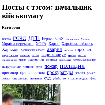
Посты с тэгом: начальник
військомату
Категории
ДТП
ГСЧС
СБУ
Кернес
Взятка
Светличная
Україна
Україна переможе
ХОГА
Харків
Харківська область
авария
Харьков
горсовет
Харьковская область
выборы
коронавирус
задержали
копы
кража
метро
карантин
наркотики
обстрел
мэрия
патрульная полиция
оккупанты
минирование
полиция
пожар
патрульные
петиция
погиб
прокуратура
приговор
происшествия
ремонт
ребенок
суд
спасатели
убийство
розыск
уголовное дело
статистика
фото