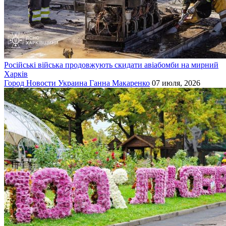
Російські війська продовжують скидати авіабомби на мирний
Харків
Город
Новости
Украина
Ганна Макаренко
07 июля, 2026