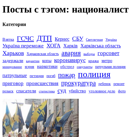
Посты с тэгом: националист
Категории
ДТП
ГСЧС
СБУ
Кернес
Взятка
Светличная
Україна
Україна переможе
ХОГА
Харків
Харківська область
авария
Харьков
горсовет
Харьковская область
выборы
коронавирус
задержали
копы
кража
метро
карантин
наркотики
обстрел
мэрия
патрульная полиция
оккупанты
минирование
полиция
пожар
патрульные
петиция
погиб
прокуратура
приговор
происшествия
ремонт
ребенок
суд
спасатели
убийство
розыск
уголовное дело
статистика
фото