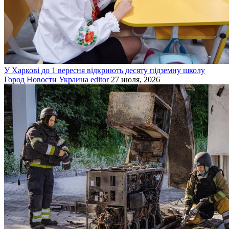
У Харкові до 1 вересня відкриють десяту підземну школу
Город
Новости
Украина
editor
27 июля, 2026