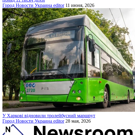
Город
Новости
Украина
editor
11 июня, 2026
У Харкові відновили тролейбусний маршрут
Город
Новости
Украина
editor
28 мая, 2026