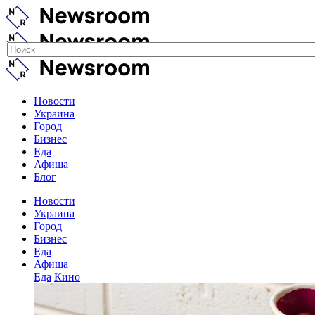
Новости
Украина
Город
Бизнес
Еда
Афиша
Блог
Новости
Украина
Город
Бизнес
Еда
Афиша
Еда
Кино