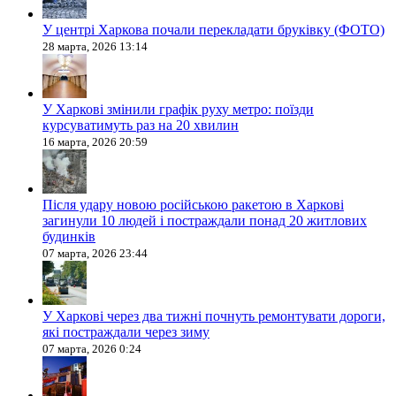
У центрі Харкова почали перекладати бруківку (ФОТО)
28 марта, 2026 13:14
У Харкові змінили графік руху метро: поїзди
курсуватимуть раз на 20 хвилин
16 марта, 2026 20:59
Після удару новою російською ракетою в Харкові
загинули 10 людей і постраждали понад 20 житлових
будинків
07 марта, 2026 23:44
У Харкові через два тижні почнуть ремонтувати дороги,
які постраждали через зиму
07 марта, 2026 0:24