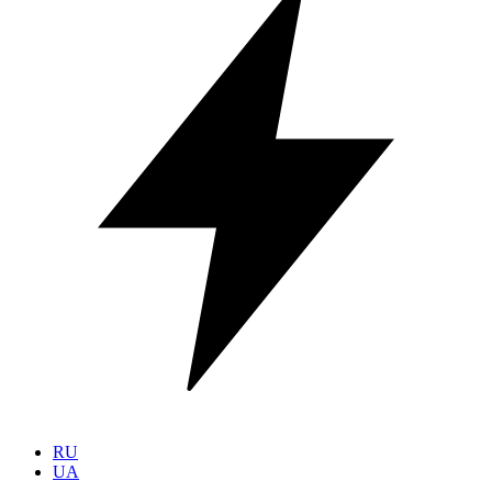
RU
UA