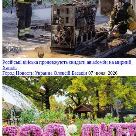
Російські війська продовжують скидати авіабомби на мирний
Харків
Город
Новости
Украина
Олексій Басакін
07 июля, 2026