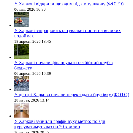
У Харкові відкрили ще одну підземну школу (ФОТО)
06 мая, 2026 16:30
У Харкові запрацюють рятувальні пости на великих
водоймах
18 апреля, 2026 18:45
У Харкові почали фінансувати регбійний клуб з
бюджету
06 апреля, 2026 19:39
У центрі Харкова почали перекладати бруківку (ФОТО)
28 марта, 2026 13:14
У Харкові змінили графік руху метро: поїзди
курсуватимуть раз на 20 хвилин
16 марта, 2026 20:59