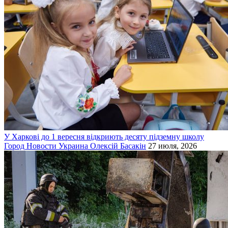
У Харкові до 1 вересня відкриють десяту підземну школу
Город
Новости
Украина
Олексій Басакін
27 июля, 2026