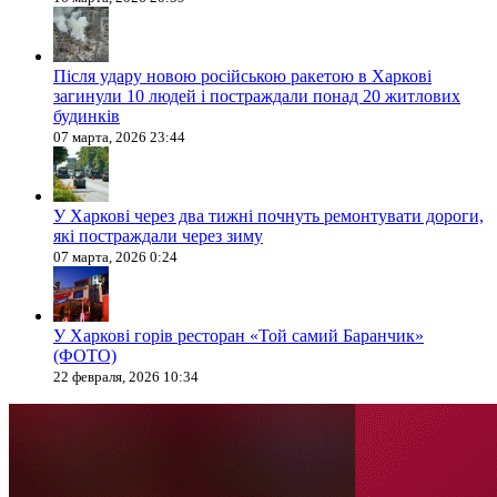
Після удару новою російською ракетою в Харкові
загинули 10 людей і постраждали понад 20 житлових
будинків
07 марта, 2026 23:44
У Харкові через два тижні почнуть ремонтувати дороги,
які постраждали через зиму
07 марта, 2026 0:24
У Харкові горів ресторан «Той самий Баранчик»
(ФОТО)
22 февраля, 2026 10:34