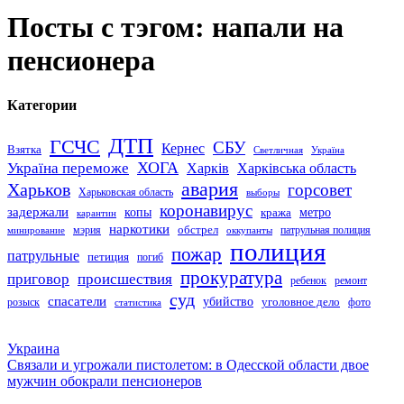
Посты с тэгом: напали на
пенсионера
Категории
ДТП
ГСЧС
СБУ
Кернес
Взятка
Светличная
Україна
Україна переможе
ХОГА
Харків
Харківська область
авария
Харьков
горсовет
Харьковская область
выборы
коронавирус
задержали
копы
кража
метро
карантин
наркотики
обстрел
мэрия
патрульная полиция
оккупанты
минирование
полиция
пожар
патрульные
петиция
погиб
прокуратура
приговор
происшествия
ремонт
ребенок
суд
спасатели
убийство
розыск
уголовное дело
статистика
фото
Украина
Связали и угрожали пистолетом: в Одесской области двое
мужчин обокрали пенсионеров