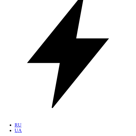
RU
UA