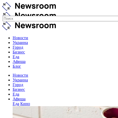
Новости
Украина
Город
Бизнес
Еда
Афиша
Блог
Новости
Украина
Город
Бизнес
Еда
Афиша
Еда
Кино