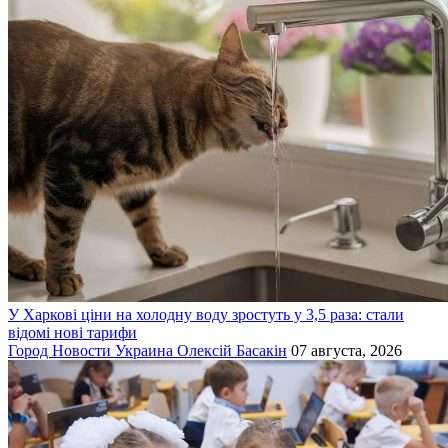
У Харкові ціни на холодну воду зростуть у 3,5 раза: стали
відомі нові тарифи
Город
Новости
Украина
Олексій Басакін
07 августа, 2026