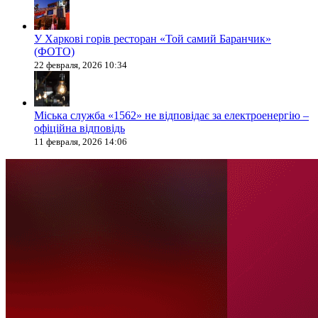
У Харкові горів ресторан «Той самий Баранчик»
(ФОТО)
22 февраля, 2026 10:34
Міська служба «1562» не відповідає за електроенергію –
офіційна відповідь
11 февраля, 2026 14:06