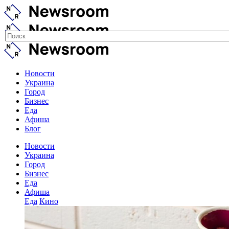
Новости
Украина
Город
Бизнес
Еда
Афиша
Блог
Новости
Украина
Город
Бизнес
Еда
Афиша
Еда
Кино