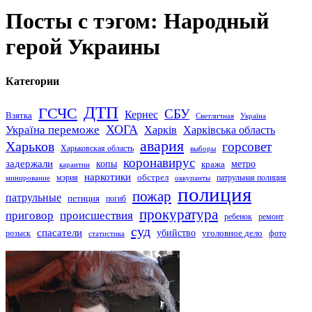
Посты с тэгом: Народный
герой Украины
Категории
ДТП
ГСЧС
СБУ
Кернес
Взятка
Светличная
Україна
Україна переможе
ХОГА
Харків
Харківська область
авария
Харьков
горсовет
Харьковская область
выборы
коронавирус
задержали
копы
кража
метро
карантин
наркотики
обстрел
мэрия
патрульная полиция
оккупанты
минирование
полиция
пожар
патрульные
петиция
погиб
прокуратура
приговор
происшествия
ремонт
ребенок
суд
спасатели
убийство
розыск
уголовное дело
статистика
фото