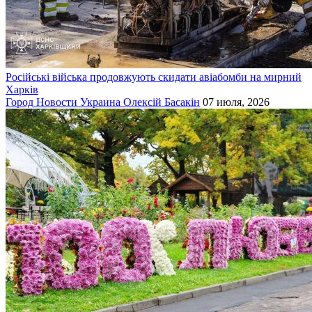
Російські війська продовжують скидати авіабомби на мирний
Харків
Город
Новости
Украина
Олексій Басакін
07 июля, 2026