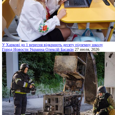
У Харкові до 1 вересня відкриють десяту підземну школу
Город
Новости
Украина
Олексій Басакін
27 июля, 2026