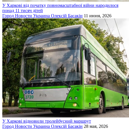
У Харкові від початку повномасштабної війни народилося
понад 11 тисяч дітей
Город
Новости
Украина
Олексій Басакін
11 июня, 2026
У Харкові відновили тролейбусний маршрут
Город
Новости
Украина
Олексій Басакін
28 мая, 2026