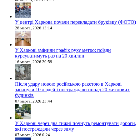
У центрі Харкова почали перекладати бруківку (ФОТО)
28 марта, 2026 13:14
У Харкові змінили графік руху метро: поїзди
курсуватимуть раз на 20 хвилин
16 марта, 2026 20:59
Після удару новою російською ракетою в Харкові
загинули 10 людей і постраждали понад 20 житлових
будинків
07 марта, 2026 23:44
У Харкові через два тижні почнуть ремонтувати дороги,
які постраждали через зиму
07 марта, 2026 0:24