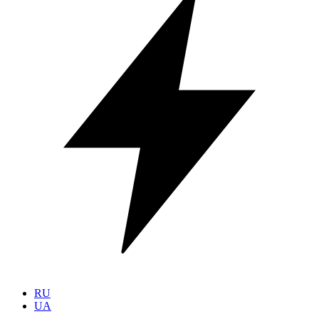
RU
UA