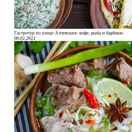
Гастротур по улице Алчевских: кофе, рыба и барбекю
08.02.2022