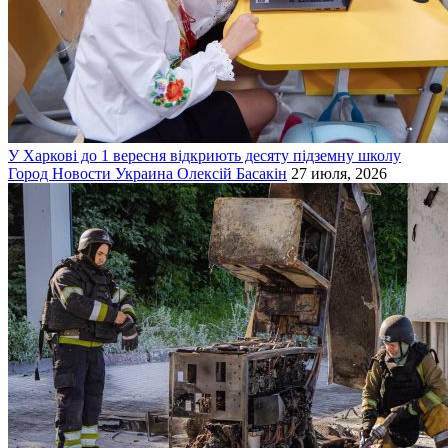
У Харкові до 1 вересня відкриють десяту підземну школу
Город
Новости
Украина
Олексій Басакін
27 июля, 2026