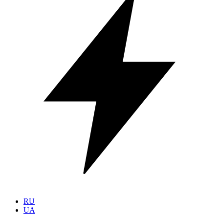
RU
UA