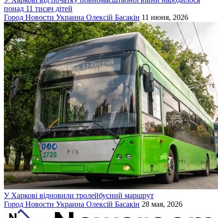
понад 11 тисяч дітей
Город
Новости
Украина
Олексій Басакін
11 июня, 2026
У Харкові відновили тролейбусний маршрут
Город
Новости
Украина
Олексій Басакін
28 мая, 2026