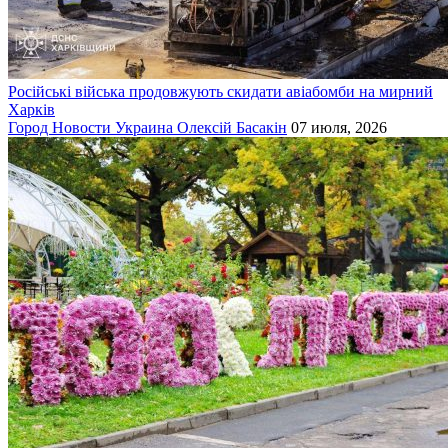
Російські війська продовжують скидати авіабомби на мирний
Харків
Город
Новости
Украина
Олексій Басакін
07 июля, 2026