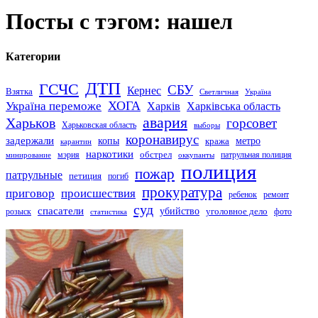
Посты с тэгом: нашел
Категории
ДТП
ГСЧС
СБУ
Кернес
Взятка
Светличная
Україна
Україна переможе
ХОГА
Харків
Харківська область
авария
Харьков
горсовет
Харьковская область
выборы
коронавирус
задержали
копы
кража
метро
карантин
наркотики
обстрел
мэрия
патрульная полиция
оккупанты
минирование
полиция
пожар
патрульные
петиция
погиб
прокуратура
приговор
происшествия
ремонт
ребенок
суд
спасатели
убийство
розыск
уголовное дело
статистика
фото