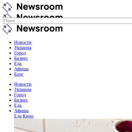
Новости
Украина
Город
Бизнес
Еда
Афиша
Блог
Новости
Украина
Город
Бизнес
Еда
Афиша
Еда
Кино