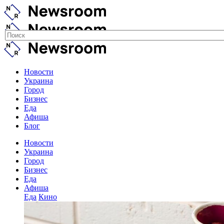
Новости
Украина
Город
Бизнес
Еда
Афиша
Блог
Новости
Украина
Город
Бизнес
Еда
Афиша
Еда
Кино