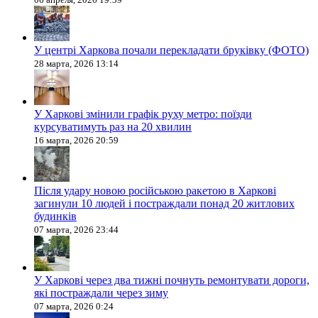
У центрі Харкова почали перекладати бруківку (ФОТО)
28 марта, 2026 13:14
У Харкові змінили графік руху метро: поїзди
курсуватимуть раз на 20 хвилин
16 марта, 2026 20:59
Після удару новою російською ракетою в Харкові
загинули 10 людей і постраждали понад 20 житлових
будинків
07 марта, 2026 23:44
У Харкові через два тижні почнуть ремонтувати дороги,
які постраждали через зиму
07 марта, 2026 0:24