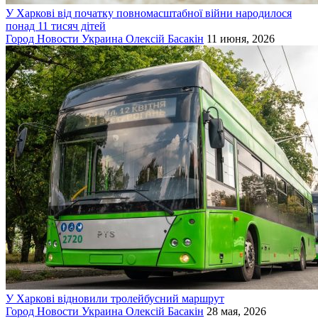
У Харкові від початку повномасштабної війни народилося
понад 11 тисяч дітей
Город
Новости
Украина
Олексій Басакін
11 июня, 2026
У Харкові відновили тролейбусний маршрут
Город
Новости
Украина
Олексій Басакін
28 мая, 2026