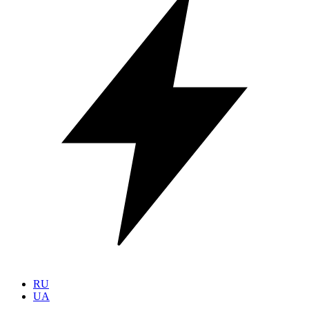
RU
UA