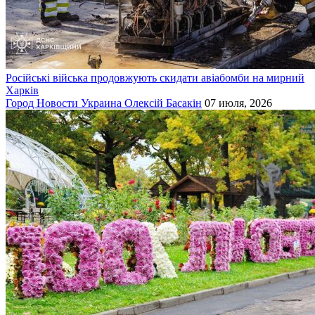
Російські війська продовжують скидати авіабомби на мирний
Харків
Город
Новости
Украина
Олексій Басакін
07 июля, 2026