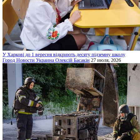
У Харкові до 1 вересня відкриють десяту підземну школу
Город
Новости
Украина
Олексій Басакін
27 июля, 2026