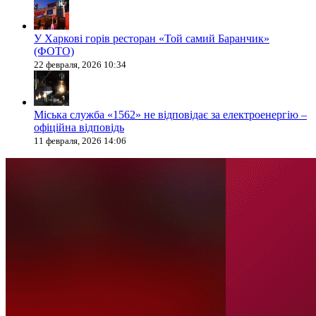
У Харкові горів ресторан «Той самий Баранчик»
(ФОТО)
22 февраля, 2026 10:34
Міська служба «1562» не відповідає за електроенергію –
офіційна відповідь
11 февраля, 2026 14:06