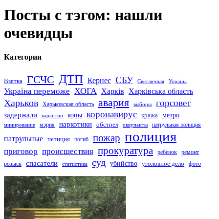
Посты с тэгом: нашли
очевидцы
Категории
ДТП
ГСЧС
СБУ
Кернес
Взятка
Светличная
Україна
Україна переможе
ХОГА
Харків
Харківська область
авария
Харьков
горсовет
Харьковская область
выборы
коронавирус
задержали
копы
кража
метро
карантин
наркотики
обстрел
мэрия
патрульная полиция
оккупанты
минирование
полиция
пожар
патрульные
петиция
погиб
прокуратура
приговор
происшествия
ремонт
ребенок
суд
спасатели
убийство
розыск
уголовное дело
статистика
фото