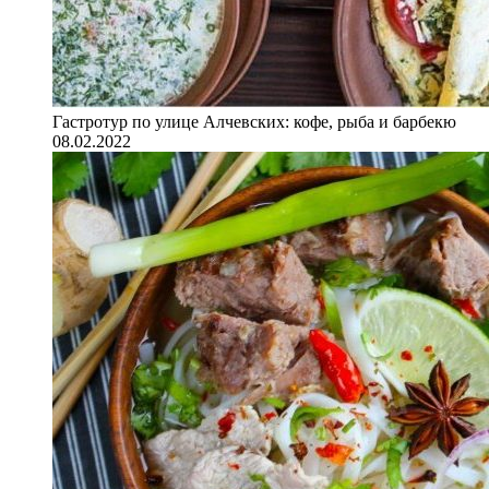
Гастротур по улице Алчевских: кофе, рыба и барбекю
08.02.2022