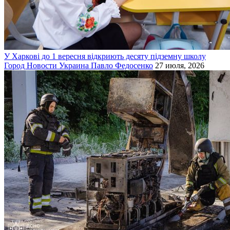
У Харкові до 1 вересня відкриють десяту підземну школу
Город
Новости
Украина
Павло Федосенко
27 июля, 2026