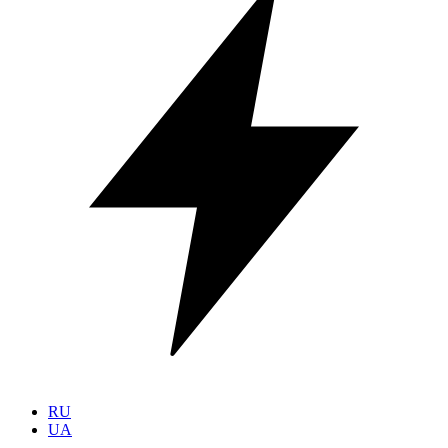
RU
UA