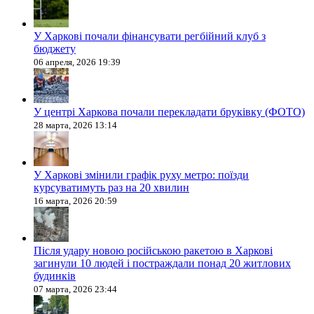
У Харкові почали фінансувати регбійний клуб з
бюджету
06 апреля, 2026 19:39
У центрі Харкова почали перекладати бруківку (ФОТО)
28 марта, 2026 13:14
У Харкові змінили графік руху метро: поїзди
курсуватимуть раз на 20 хвилин
16 марта, 2026 20:59
Після удару новою російською ракетою в Харкові
загинули 10 людей і постраждали понад 20 житлових
будинків
07 марта, 2026 23:44