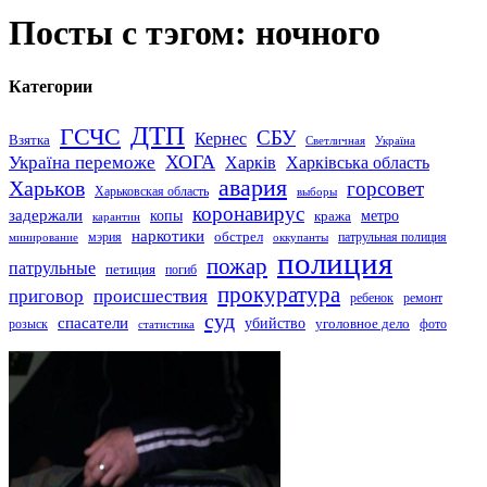
Посты с тэгом: ночного
Категории
ДТП
ГСЧС
СБУ
Кернес
Взятка
Светличная
Україна
Україна переможе
ХОГА
Харків
Харківська область
авария
Харьков
горсовет
Харьковская область
выборы
коронавирус
задержали
копы
кража
метро
карантин
наркотики
обстрел
мэрия
патрульная полиция
оккупанты
минирование
полиция
пожар
патрульные
петиция
погиб
прокуратура
приговор
происшествия
ремонт
ребенок
суд
спасатели
убийство
розыск
уголовное дело
статистика
фото