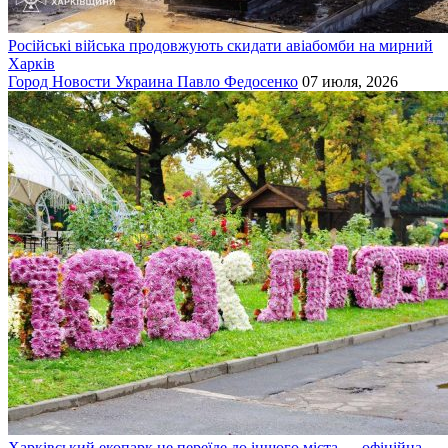
Російські війська продовжують скидати авіабомби на мирний
Харків
Город
Новости
Украина
Павло Федосенко
07 июля, 2026
Харківський екопарк не переїде до іншого міста — офіційна