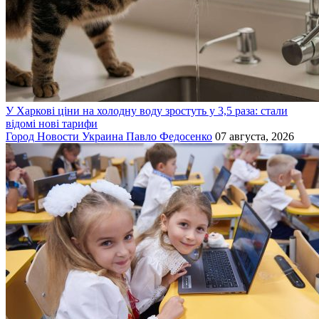
У Харкові ціни на холодну воду зростуть у 3,5 раза: стали
відомі нові тарифи
Город
Новости
Украина
Павло Федосенко
07 августа, 2026