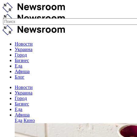
Новости
Украина
Город
Бизнес
Еда
Афиша
Блог
Новости
Украина
Город
Бизнес
Еда
Афиша
Еда
Кино