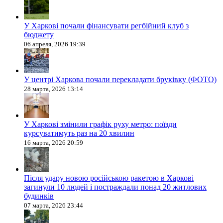
У Харкові почали фінансувати регбійний клуб з
бюджету
06 апреля, 2026 19:39
У центрі Харкова почали перекладати бруківку (ФОТО)
28 марта, 2026 13:14
У Харкові змінили графік руху метро: поїзди
курсуватимуть раз на 20 хвилин
16 марта, 2026 20:59
Після удару новою російською ракетою в Харкові
загинули 10 людей і постраждали понад 20 житлових
будинків
07 марта, 2026 23:44