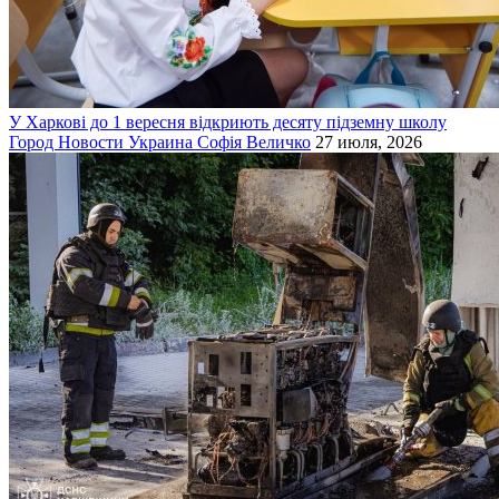
У Харкові до 1 вересня відкриють десяту підземну школу
Город
Новости
Украина
Софія Величко
27 июля, 2026