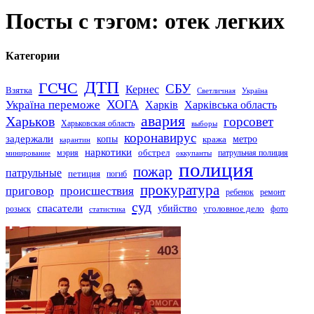
Посты с тэгом: отек легких
Категории
ДТП
ГСЧС
СБУ
Кернес
Взятка
Светличная
Україна
Україна переможе
ХОГА
Харків
Харківська область
авария
Харьков
горсовет
Харьковская область
выборы
коронавирус
задержали
копы
кража
метро
карантин
наркотики
обстрел
мэрия
патрульная полиция
оккупанты
минирование
полиция
пожар
патрульные
петиция
погиб
прокуратура
приговор
происшествия
ремонт
ребенок
суд
спасатели
убийство
розыск
уголовное дело
статистика
фото