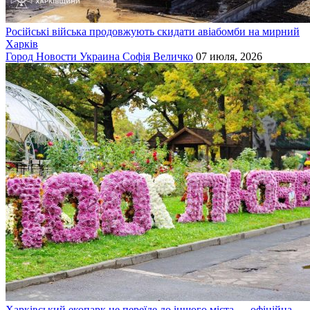
Російські війська продовжують скидати авіабомби на мирний
Харків
Город
Новости
Украина
Софія Величко
07 июля, 2026
Харківський екопарк не переїде до іншого міста — офіційна