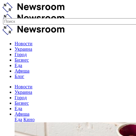
Новости
Украина
Город
Бизнес
Еда
Афиша
Блог
Новости
Украина
Город
Бизнес
Еда
Афиша
Еда
Кино