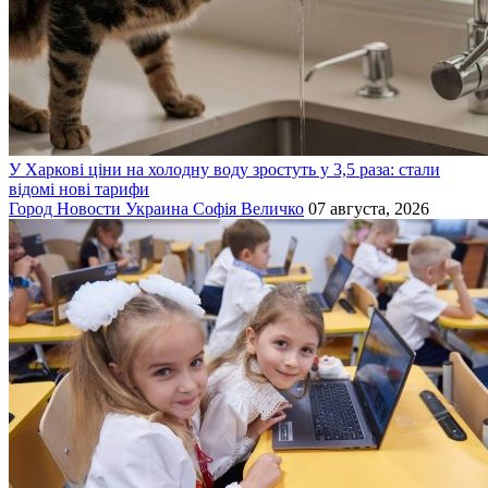
У Харкові ціни на холодну воду зростуть у 3,5 раза: стали
відомі нові тарифи
Город
Новости
Украина
Софія Величко
07 августа, 2026