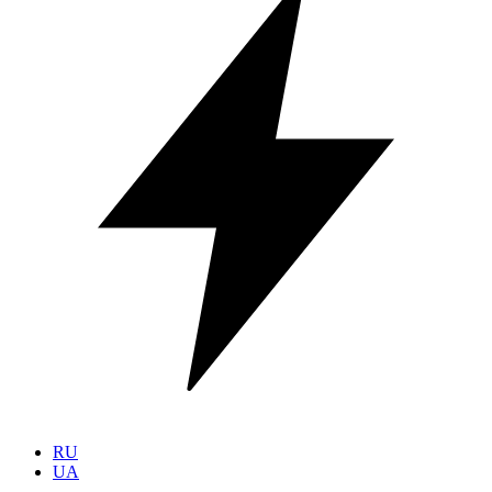
RU
UA