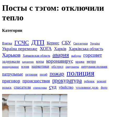
Посты с тэгом: отключили
тепло
Категории
ДТП
ГСЧС
СБУ
Кернес
Взятка
Светличная
Україна
Україна переможе
ХОГА
Харків
Харківська область
авария
Харьков
горсовет
Харьковская область
выборы
коронавирус
задержали
копы
кража
метро
карантин
наркотики
обстрел
мэрия
патрульная полиция
оккупанты
минирование
полиция
пожар
патрульные
петиция
погиб
прокуратура
приговор
происшествия
ремонт
ребенок
суд
спасатели
убийство
розыск
уголовное дело
статистика
фото