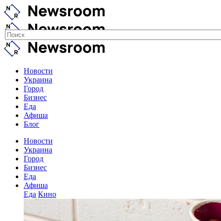
Новости
Украина
Город
Бизнес
Еда
Афиша
Блог
Новости
Украина
Город
Бизнес
Еда
Афиша
Еда
Кино