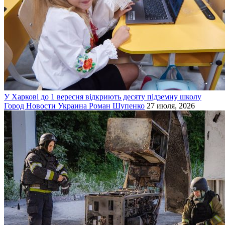
У Харкові до 1 вересня відкриють десяту підземну школу
Город
Новости
Украина
Роман Шупенко
27 июля, 2026