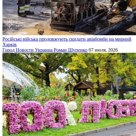
Російські війська продовжують скидати авіабомби на мирний
Харків
Город
Новости
Украина
Роман Шупенко
07 июля, 2026