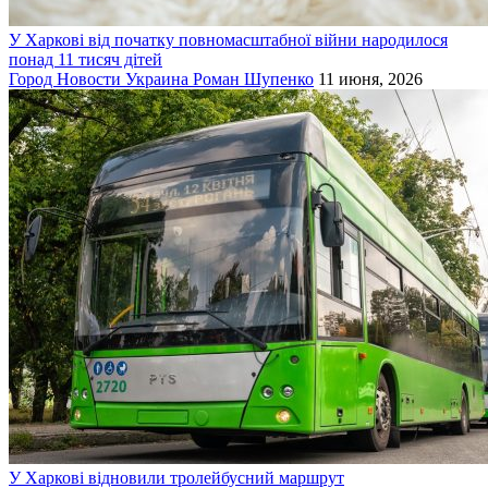
У Харкові від початку повномасштабної війни народилося
понад 11 тисяч дітей
Город
Новости
Украина
Роман Шупенко
11 июня, 2026
У Харкові відновили тролейбусний маршрут