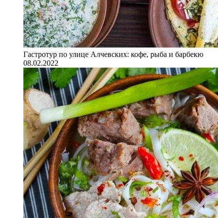
Гастротур по улице Алчевских: кофе, рыба и барбекю
08.02.2022