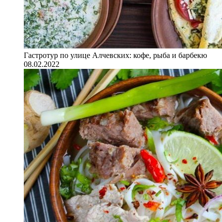
Гастротур по улице Алчевских: кофе, рыба и барбекю
08.02.2022