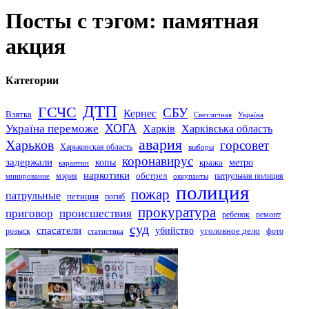
Посты с тэгом: памятная
акция
Категории
ДТП
ГСЧС
СБУ
Кернес
Взятка
Светличная
Україна
Україна переможе
ХОГА
Харків
Харківська область
авария
Харьков
горсовет
Харьковская область
выборы
коронавирус
задержали
копы
кража
метро
карантин
наркотики
обстрел
мэрия
патрульная полиция
оккупанты
минирование
полиция
пожар
патрульные
петиция
погиб
прокуратура
приговор
происшествия
ремонт
ребенок
суд
спасатели
убийство
розыск
уголовное дело
статистика
фото