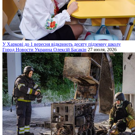
У Харкові до 1 вересня відкриють десяту підземну школу
Город
Новости
Украина
Олексій Басакін
27 июля, 2026