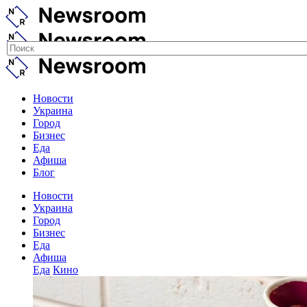
Новости
Украина
Город
Бизнес
Еда
Афиша
Блог
Новости
Украина
Город
Бизнес
Еда
Афиша
Еда
Кино