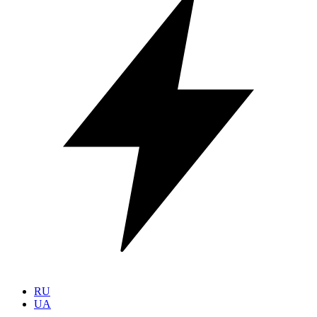
RU
UA