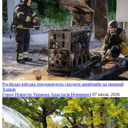
Російські війська продовжують скидати авіабомби на мирний
Харків
Город
Новости
Украина
Анастасія Невмирич
07 июля, 2026