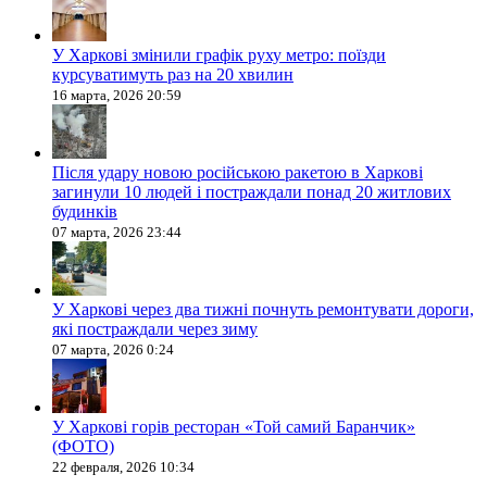
У Харкові змінили графік руху метро: поїзди
курсуватимуть раз на 20 хвилин
16 марта, 2026 20:59
Після удару новою російською ракетою в Харкові
загинули 10 людей і постраждали понад 20 житлових
будинків
07 марта, 2026 23:44
У Харкові через два тижні почнуть ремонтувати дороги,
які постраждали через зиму
07 марта, 2026 0:24
У Харкові горів ресторан «Той самий Баранчик»
(ФОТО)
22 февраля, 2026 10:34