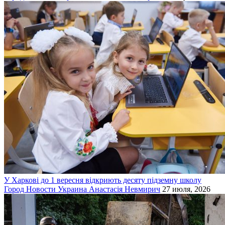
У Харкові до 1 вересня відкриють десяту підземну школу
Город
Новости
Украина
Анастасія Невмирич
27 июля, 2026