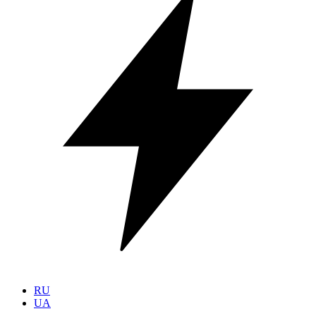
RU
UA