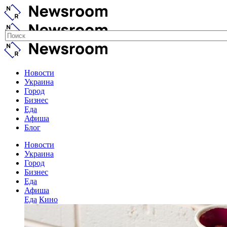
Новости
Украина
Город
Бизнес
Еда
Афиша
Блог
Новости
Украина
Город
Бизнес
Еда
Афиша
Еда
Кино