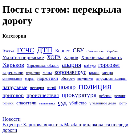
Посты с тэгом: перекрыла
дорогу
Категории
ДТП
ГСЧС
СБУ
Кернес
Взятка
Светличная
Україна
Україна переможе
ХОГА
Харків
Харківська область
авария
Харьков
горсовет
Харьковская область
выборы
коронавирус
задержали
копы
кража
метро
карантин
наркотики
обстрел
мэрия
патрульная полиция
оккупанты
минирование
полиция
пожар
патрульные
петиция
погиб
прокуратура
приговор
происшествия
ремонт
ребенок
суд
спасатели
убийство
розыск
уголовное дело
статистика
фото
Новости
В центре Харькова водитель Mazda припарковался посреди
дороги