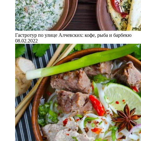
Гастротур по улице Алчевских: кофе, рыба и барбекю
08.02.2022