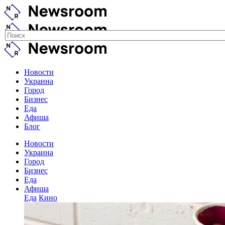
Новости
Украина
Город
Бизнес
Еда
Афиша
Блог
Новости
Украина
Город
Бизнес
Еда
Афиша
Еда
Кино