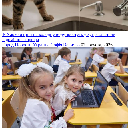
У Харкові ціни на холодну воду зростуть у 3,5 раза: стали
відомі нові тарифи
Город
Новости
Украина
Софія Величко
07 августа, 2026