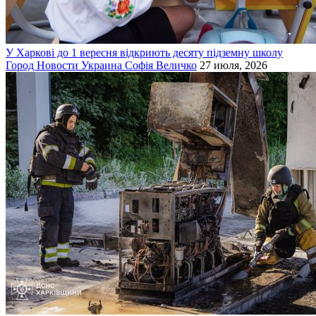
У Харкові до 1 вересня відкриють десяту підземну школу
Город
Новости
Украина
Софія Величко
27 июля, 2026