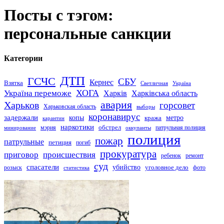
Посты с тэгом:
персональные санкции
Категории
ДТП
ГСЧС
СБУ
Кернес
Взятка
Светличная
Україна
Україна переможе
ХОГА
Харків
Харківська область
авария
Харьков
горсовет
Харьковская область
выборы
коронавирус
задержали
копы
кража
метро
карантин
наркотики
обстрел
мэрия
патрульная полиция
оккупанты
минирование
полиция
пожар
патрульные
петиция
погиб
прокуратура
приговор
происшествия
ремонт
ребенок
суд
спасатели
убийство
розыск
уголовное дело
статистика
фото