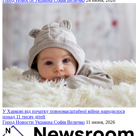
Город
Новости
Украина
Софія Величко
24 июня, 2026
У Харкові від початку повномасштабної війни народилося
понад 11 тисяч дітей
Город
Новости
Украина
Софія Величко
11 июня, 2026