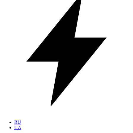
RU
UA