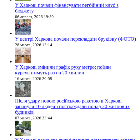
У Харкові почали фінансувати регбійний клуб з
бюджету
06 апреля, 2026 19:39
У центрі Харкова почали перекладати бруківку (ФОТО)
28 марта, 2026 13:14
У Харкові змінили графік руху метро: поїзди
курсуватимуть раз на 20 хвилин
16 марта, 2026 20:59
Після удару новою російською ракетою в Харкові
загинули 10 людей і постраждали понад 20 житлових
будинків
07 марта, 2026 23:44