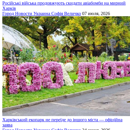
Російські війська продовжують скидати авіабомби на мирний
Харків
Город
Новости
Украина
Софія Величко
07 июля, 2026
Харківський екопарк не переїде до іншого міста — офіційна
заява