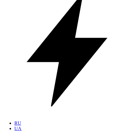
RU
UA