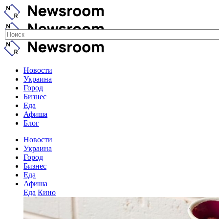
Новости
Украина
Город
Бизнес
Еда
Афиша
Блог
Новости
Украина
Город
Бизнес
Еда
Афиша
Еда
Кино