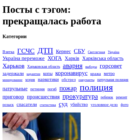
Посты с тэгом:
прекращалась работа
Категории
ДТП
ГСЧС
СБУ
Кернес
Взятка
Светличная
Україна
Україна переможе
ХОГА
Харків
Харківська область
авария
Харьков
горсовет
Харьковская область
выборы
коронавирус
задержали
копы
кража
метро
карантин
наркотики
обстрел
мэрия
патрульная полиция
оккупанты
минирование
полиция
пожар
патрульные
петиция
погиб
прокуратура
приговор
происшествия
ремонт
ребенок
суд
спасатели
убийство
розыск
уголовное дело
статистика
фото