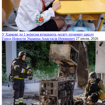
У Харкові до 1 вересня відкриють десяту підземну школу
Город
Новости
Украина
Анастасія Невмирич
27 июля, 2026