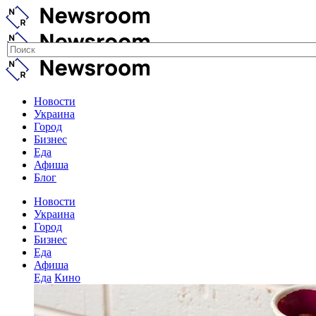
Новости
Украина
Город
Бизнес
Еда
Афиша
Блог
Новости
Украина
Город
Бизнес
Еда
Афиша
Еда
Кино