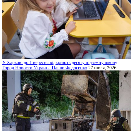
У Харкові до 1 вересня відкриють десяту підземну школу
Город
Новости
Украина
Павло Федосенко
27 июля, 2026