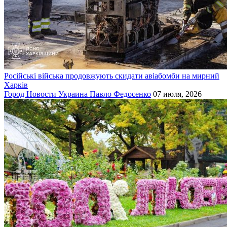
Російські війська продовжують скидати авіабомби на мирний
Харків
Город
Новости
Украина
Павло Федосенко
07 июля, 2026