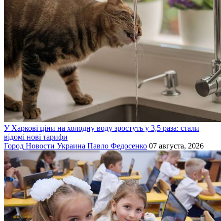
У Харкові ціни на холодну воду зростуть у 3,5 раза: стали
відомі нові тарифи
Город
Новости
Украина
Павло Федосенко
07 августа, 2026