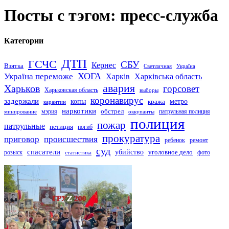
Посты с тэгом: пресс-служба
Категории
ДТП
ГСЧС
СБУ
Кернес
Взятка
Светличная
Україна
Україна переможе
ХОГА
Харків
Харківська область
авария
Харьков
горсовет
Харьковская область
выборы
коронавирус
задержали
копы
кража
метро
карантин
наркотики
обстрел
мэрия
патрульная полиция
оккупанты
минирование
полиция
пожар
патрульные
петиция
погиб
прокуратура
приговор
происшествия
ремонт
ребенок
суд
спасатели
убийство
розыск
уголовное дело
статистика
фото