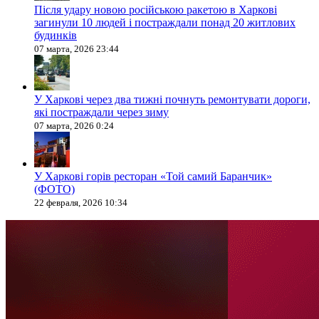
Після удару новою російською ракетою в Харкові
загинули 10 людей і постраждали понад 20 житлових
будинків
07 марта, 2026 23:44
У Харкові через два тижні почнуть ремонтувати дороги,
які постраждали через зиму
07 марта, 2026 0:24
У Харкові горів ресторан «Той самий Баранчик»
(ФОТО)
22 февраля, 2026 10:34