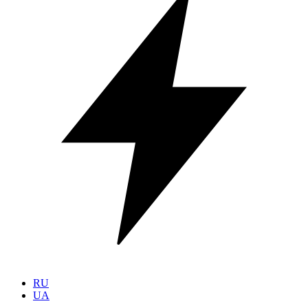
RU
UA