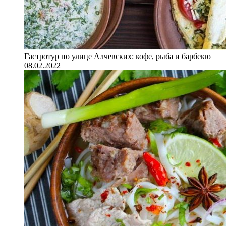
Гастротур по улице Алчевских: кофе, рыба и барбекю
08.02.2022