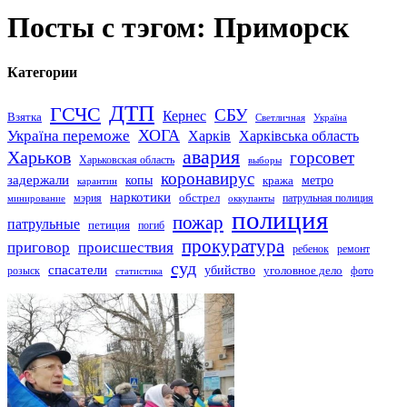
Посты с тэгом: Приморск
Категории
ДТП
ГСЧС
СБУ
Кернес
Взятка
Светличная
Україна
Україна переможе
ХОГА
Харків
Харківська область
авария
Харьков
горсовет
Харьковская область
выборы
коронавирус
задержали
копы
кража
метро
карантин
наркотики
обстрел
мэрия
патрульная полиция
оккупанты
минирование
полиция
пожар
патрульные
петиция
погиб
прокуратура
приговор
происшествия
ремонт
ребенок
суд
спасатели
убийство
розыск
уголовное дело
статистика
фото