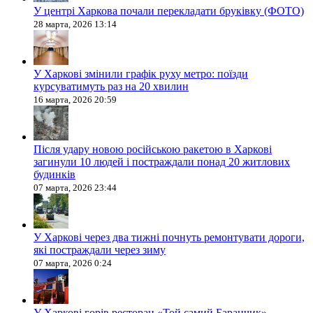
У центрі Харкова почали перекладати бруківку (ФОТО)
28 марта, 2026 13:14
У Харкові змінили графік руху метро: поїзди
курсуватимуть раз на 20 хвилин
16 марта, 2026 20:59
Після удару новою російською ракетою в Харкові
загинули 10 людей і постраждали понад 20 житлових
будинків
07 марта, 2026 23:44
У Харкові через два тижні почнуть ремонтувати дороги,
які постраждали через зиму
07 марта, 2026 0:24
У Харкові горів ресторан «Той самий Баранчик»