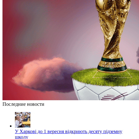
Последние новости
У Харкові до 1 вересня відкриють десяту підземну
школу