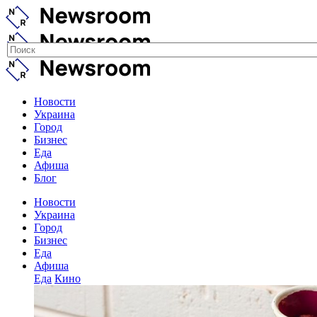
Новости
Украина
Город
Бизнес
Еда
Афиша
Блог
Новости
Украина
Город
Бизнес
Еда
Афиша
Еда
Кино