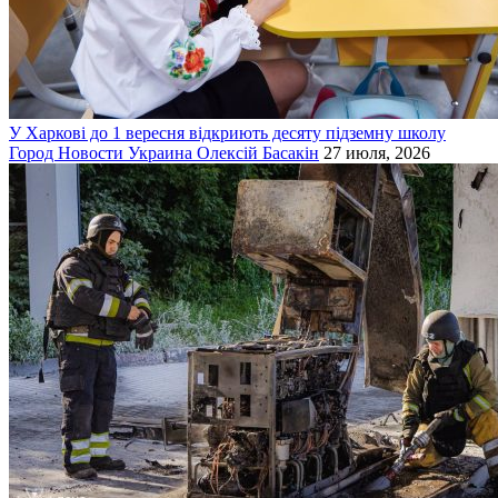
У Харкові до 1 вересня відкриють десяту підземну школу
Город
Новости
Украина
Олексій Басакін
27 июля, 2026