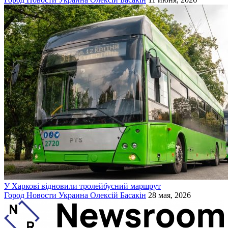
У Харкові відновили тролейбусний маршрут
Город
Новости
Украина
Олексій Басакін
28 мая, 2026