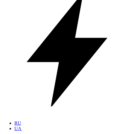
RU
UA