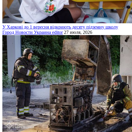
У Харкові до 1 вересня відкриють десяту підземну школу
Город
Новости
Украина
editor
27 июля, 2026