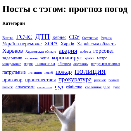
Посты с тэгом: прогноз погод
Категории
ДТП
ГСЧС
СБУ
Кернес
Взятка
Светличная
Україна
Україна переможе
ХОГА
Харків
Харківська область
авария
Харьков
горсовет
Харьковская область
выборы
коронавирус
задержали
копы
кража
метро
карантин
наркотики
обстрел
мэрия
патрульная полиция
оккупанты
минирование
полиция
пожар
патрульные
петиция
погиб
прокуратура
приговор
происшествия
ремонт
ребенок
суд
спасатели
убийство
розыск
уголовное дело
статистика
фото