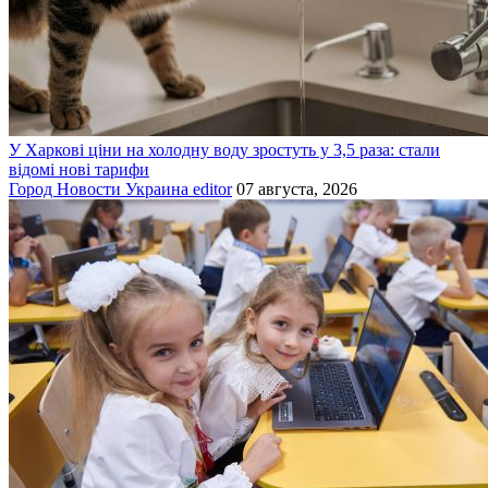
У Харкові ціни на холодну воду зростуть у 3,5 раза: стали
відомі нові тарифи
Город
Новости
Украина
editor
07 августа, 2026