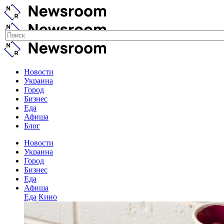
Новости
Украина
Город
Бизнес
Еда
Афиша
Блог
Новости
Украина
Город
Бизнес
Еда
Афиша
Еда
Кино