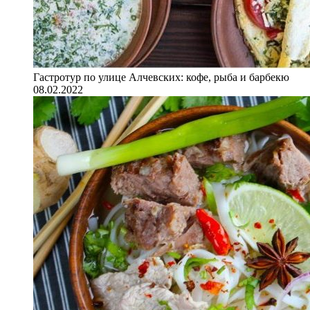
Гастротур по улице Алчевских: кофе, рыба и барбекю
08.02.2022