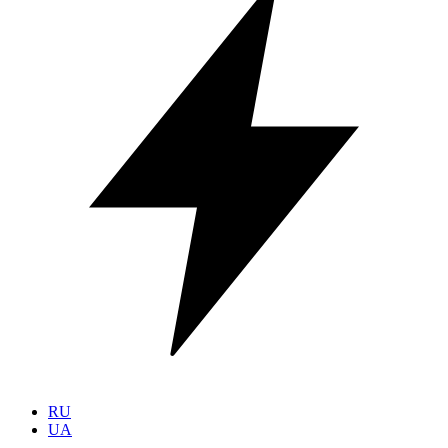
RU
UA