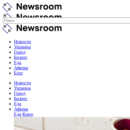
Новости
Украина
Город
Бизнес
Еда
Афиша
Блог
Новости
Украина
Город
Бизнес
Еда
Афиша
Еда
Кино