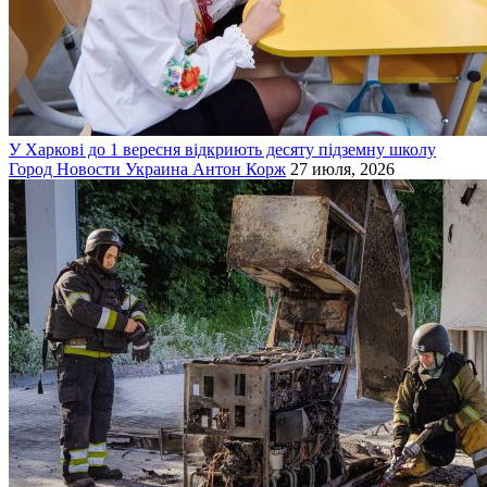
У Харкові до 1 вересня відкриють десяту підземну школу
Город
Новости
Украина
Антон Корж
27 июля, 2026