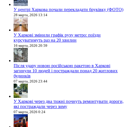
У центрі Харкова почали перекладати бруківку (ФОТО)
28 марта, 2026 13:14
У Харкові змінили графік руху метро: поїзди
курсуватимуть раз на 20 хвилин
16 марта, 2026 20:59
Після удару новою російською ракетою в Харкові
загинули 10 людей і постраждали понад 20 житлових
будинків
07 марта, 2026 23:44
У Харкові через два тижні почнуть ремонтувати дороги,
які постраждали через зиму
07 марта, 2026 0:24