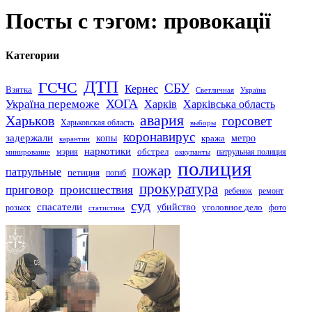
Посты с тэгом: провокації
Категории
ДТП
ГСЧС
СБУ
Кернес
Взятка
Светличная
Україна
Україна переможе
ХОГА
Харків
Харківська область
авария
Харьков
горсовет
Харьковская область
выборы
коронавирус
задержали
копы
кража
метро
карантин
наркотики
обстрел
мэрия
патрульная полиция
оккупанты
минирование
полиция
пожар
патрульные
петиция
погиб
прокуратура
приговор
происшествия
ремонт
ребенок
суд
спасатели
убийство
розыск
уголовное дело
статистика
фото