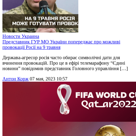
Новости
Украина
Представник ГУР МО України попереджає про можливі
провокації Росії на 9 травня
Держава-агресор росія часто обирає символічні дати для
вчинення провокацій. Про це в ефірі телемарафону “Єдині
новини” повідомив представник Головного управління […]
Антон Корж
07 мая, 2023 10:57