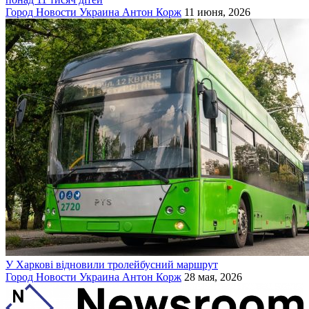
Город
Новости
Украина
Антон Корж
11 июня, 2026
У Харкові відновили тролейбусний маршрут
Город
Новости
Украина
Антон Корж
28 мая, 2026