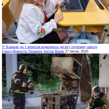
У Харкові до 1 вересня відкриють десяту підземну школу
Город
Новости
Украина
Антон Корж
27 июля, 2026