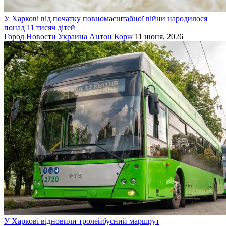
У Харкові від початку повномасштабної війни народилося
понад 11 тисяч дітей
Город
Новости
Украина
Антон Корж
11 июня, 2026
У Харкові відновили тролейбусний маршрут