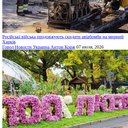
Російські війська продовжують скидати авіабомби на мирний
Харків
Город
Новости
Украина
Антон Корж
07 июля, 2026