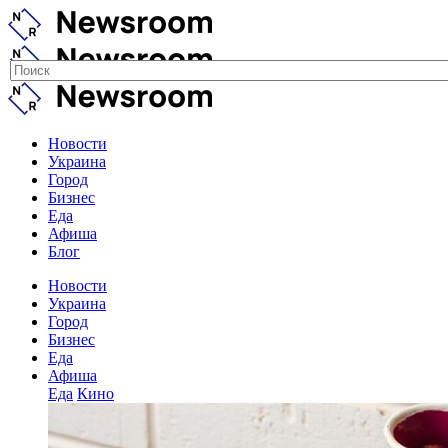
Новости
Украина
Город
Бизнес
Еда
Афиша
Блог
Новости
Украина
Город
Бизнес
Еда
Афиша
Еда
Кино