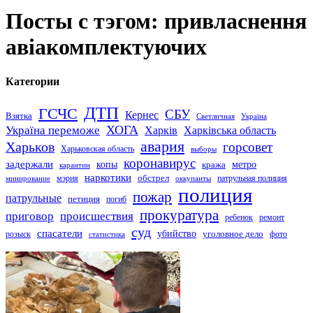
Посты с тэгом: привласнення
авіакомплектуючих
Категории
ДТП
ГСЧС
СБУ
Кернес
Взятка
Светличная
Україна
Україна переможе
ХОГА
Харків
Харківська область
авария
Харьков
горсовет
Харьковская область
выборы
коронавирус
задержали
копы
кража
метро
карантин
наркотики
обстрел
мэрия
патрульная полиция
оккупанты
минирование
полиция
пожар
патрульные
петиция
погиб
прокуратура
приговор
происшествия
ремонт
ребенок
суд
спасатели
убийство
розыск
уголовное дело
статистика
фото