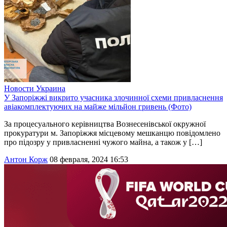
Новости
Украина
У Запоріжжі викрито учасника злочинної схеми привласнення
авіакомплектуючих на майже мільйон гривень (Фото)
За процесуального керівництва Вознесенівської окружної
прокуратури м. Запоріжжя місцевому мешканцю повідомлено
про підозру у привласненні чужого майна, а також у […]
Антон Корж
08 февраля, 2024 16:53