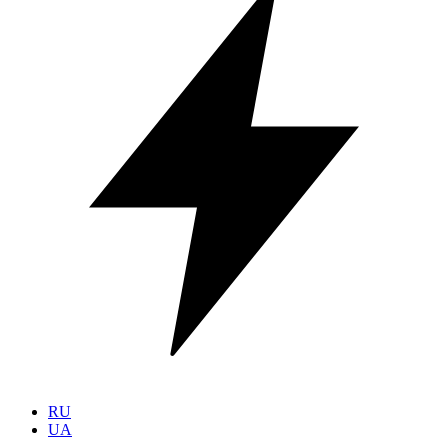
RU
UA