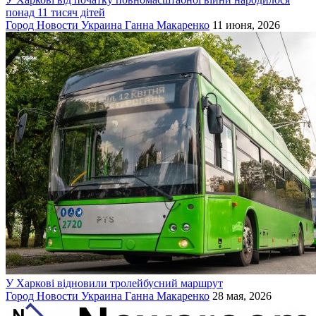
понад 11 тисяч дітей
Город
Новости
Украина
Ганна Макаренко
11 июня, 2026
У Харкові відновили тролейбусний маршрут
Город
Новости
Украина
Ганна Макаренко
28 мая, 2026