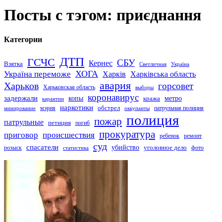
Посты с тэгом: приєднання
Категории
ДТП
ГСЧС
СБУ
Кернес
Взятка
Светличная
Україна
Україна переможе
ХОГА
Харків
Харківська область
авария
Харьков
горсовет
Харьковская область
выборы
коронавирус
задержали
копы
кража
метро
карантин
наркотики
обстрел
мэрия
патрульная полиция
оккупанты
минирование
полиция
пожар
патрульные
петиция
погиб
прокуратура
приговор
происшествия
ремонт
ребенок
суд
спасатели
убийство
розыск
уголовное дело
статистика
фото