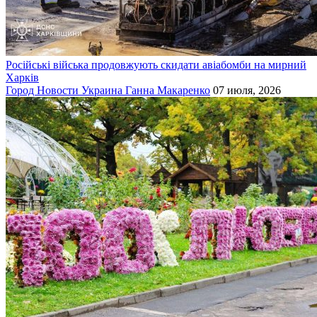
Російські війська продовжують скидати авіабомби на мирний
Харків
Город
Новости
Украина
Ганна Макаренко
07 июля, 2026