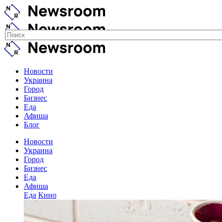
Новости
Украина
Город
Бизнес
Еда
Афиша
Блог
Новости
Украина
Город
Бизнес
Еда
Афиша
Еда
Кино