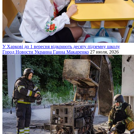
У Харкові до 1 вересня відкриють десяту підземну школу
Город
Новости
Украина
Ганна Макаренко
27 июля, 2026