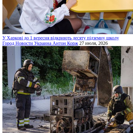
У Харкові до 1 вересня відкриють десяту підземну школу
Город
Новости
Украина
Антон Корж
27 июля, 2026