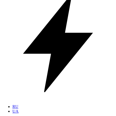
RU
UA