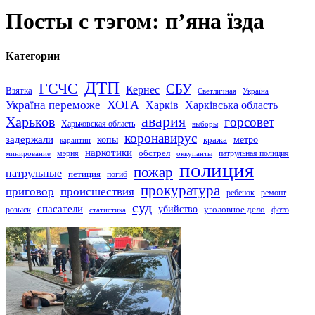
Посты с тэгом: п’яна їзда
Категории
ДТП
ГСЧС
СБУ
Кернес
Взятка
Светличная
Україна
Україна переможе
ХОГА
Харків
Харківська область
авария
Харьков
горсовет
Харьковская область
выборы
коронавирус
задержали
копы
кража
метро
карантин
наркотики
обстрел
мэрия
патрульная полиция
оккупанты
минирование
полиция
пожар
патрульные
петиция
погиб
прокуратура
приговор
происшествия
ремонт
ребенок
суд
спасатели
убийство
розыск
уголовное дело
статистика
фото