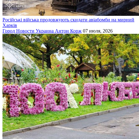
Російські війська продовжують скидати авіабомби на мирний
Харків
Город
Новости
Украина
Антон Корж
07 июля, 2026