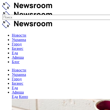
Новости
Украина
Город
Бизнес
Еда
Афиша
Блог
Новости
Украина
Город
Бизнес
Еда
Афиша
Еда
Кино