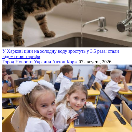
У Харкові ціни на холодну воду зростуть у 3,5 раза: стали
відомі нові тарифи
Город
Новости
Украина
Антон Корж
07 августа, 2026