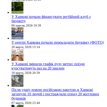
У Харкові почали фінансувати регбійний клуб з
бюджету
06 апреля, 2026 19:39
У центрі Харкова почали перекладати бруківку (ФОТО)
28 марта, 2026 13:14
У Харкові змінили графік руху метро: поїзди
курсуватимуть раз на 20 хвилин
16 марта, 2026 20:59
Після удару новою російською ракетою в Харкові
загинули 10 людей і постраждали понад 20 житлових
будинків
07 марта, 2026 23:44