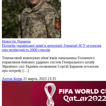
Новости
Украина
Потреба української армії в артилерії: Генштаб ЗСУ оголосив
про необхідність 2000 стволів
Тимчасовий виконувач обов’язків начальника Головного
управління бойових ударних систем Генерального штабу
Збройних сил України полковник Сергій Баранов оголосив
про потребу […]
Антон Корж
21 марта, 2023 23:35