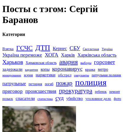
Посты с тэгом: Сергій
Баранов
Категории
ДТП
ГСЧС
СБУ
Кернес
Взятка
Светличная
Україна
Україна переможе
ХОГА
Харків
Харківська область
авария
Харьков
горсовет
Харьковская область
выборы
коронавирус
задержали
копы
кража
метро
карантин
наркотики
обстрел
мэрия
патрульная полиция
оккупанты
минирование
полиция
пожар
патрульные
петиция
погиб
прокуратура
приговор
происшествия
ремонт
ребенок
суд
спасатели
убийство
розыск
уголовное дело
статистика
фото