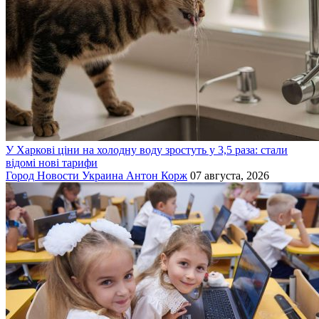
У Харкові ціни на холодну воду зростуть у 3,5 раза: стали
відомі нові тарифи
Город
Новости
Украина
Антон Корж
07 августа, 2026