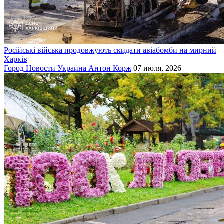
Російські війська продовжують скидати авіабомби на мирний
Харків
Город
Новости
Украина
Антон Корж
07 июля, 2026