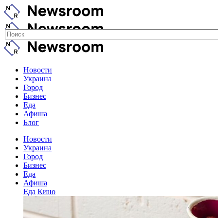
Новости
Украина
Город
Бизнес
Еда
Афиша
Блог
Новости
Украина
Город
Бизнес
Еда
Афиша
Еда
Кино