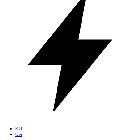
RU
UA